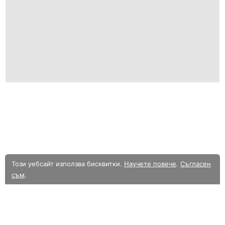
Този уебсайт използва бисквитки.
Научете повече
.
Съгласен
съм
.
В момента разглеждате олекотената мобилна версия на уебсайта.
Към
пълната версия.