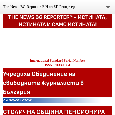
The News BG Reporter ® Нюз БГ Репортер
THE NEWS BG REPORTER® - ИСТИНАТА,
НОВИНИ
ИСТИНАТА И САМО ИСТИНАТА!
ЗА НАС
КОНТАКТИ
ВИДЕО
International Standard Serial Number
ISSN : 3033-1684
DONATION
Учредиха Обединение на
ISSN : 3033-1684
свободните журналисти в
България
Иван Върбанов – журналист | The News BG Reporter
7 Август 2026г.
РЕДАКЦИОННА ПОЛИТИКА НА THE NEWS BG REPORTER
СТОЛИЧНА ОБЩИНА ПЕНСИОНИРА