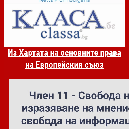
Из Хартата на основните права
на Европейския съюз