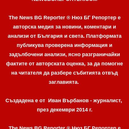
The News BG Reporter ® Нюз БГ Репортер е
авторска медия за новини, коментари и
анализи от България и света. Платформата
публикува проверена информация и
задълбочени анализи, ясно разграничaйки
фактите от авторската оценка, за да помогне
на читателя да разбере събитията отвъд
заглавията.
Създадена е от Иван Върбанов - журналист,
през декември 2014 г.
The News BG Reporter ® Нюз БГ Репортер
е