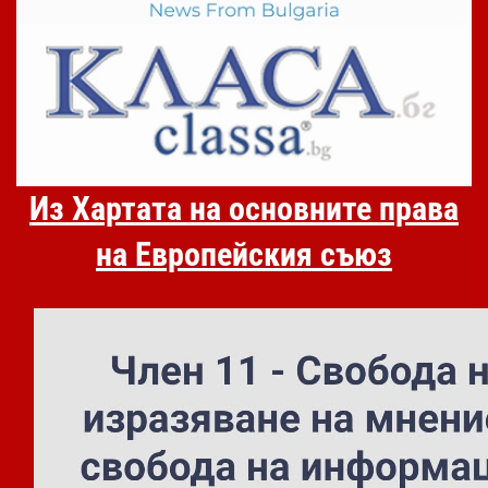
Из Хартата на основните права
на Европейския съюз