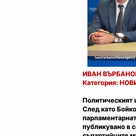
ИВАН ВЪРБАНОВ 
Категория: НО
Политическият 
След като Бойко
парламентарната
публикувано в с
съпартийците му