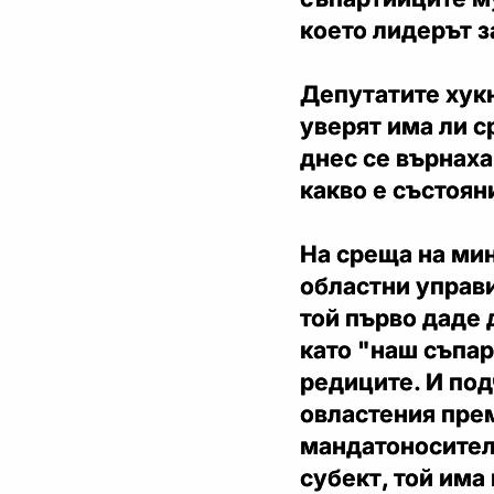
което лидерът з
Депутатите хукн
уверят има ли с
днес се върнаха
какво е състоян
На среща на мин
областни управи
той първо даде 
като "наш съпар
редиците. И под
овластения прем
мандатоносител
субект, той има 