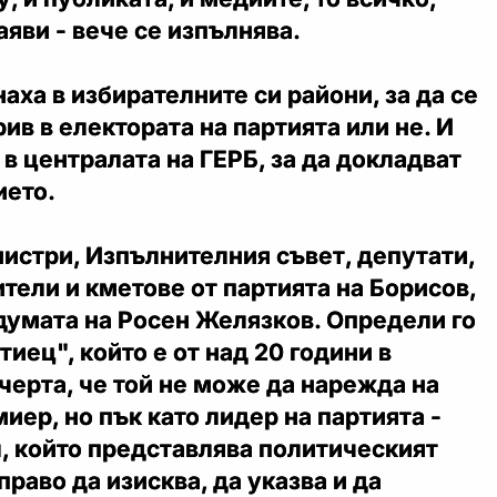
аяви - вече се изпълнява.
аха в избирателните си райони, за да се
рив в електората на партията или не. И
 в централата на ГЕРБ, за да докладват
ието.
истри, Изпълнителния съвет, депутати,
тели и кметове от партията на Борисов,
думата на Росен Желязков. Определи го
тиец", който е от над 20 години в
черта, че той не може да нарежда на
иер, но пък като лидер на партията -
, който представлява политическият
право да изисква, да указва и да