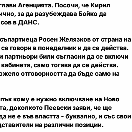
лави Агенцията. Посочи, че Кирил
чно, за да разубеждава Бойко да
асов в ДАНС.
съпартиеца Росен Желязков от страна на
 се говори в понеделник и да се действа.
и партньори били съгласни да се включи
 кабинета, само тогава да се действа.
можело отговорността да бъде само на
 пък кому е нужно включване на Ново
та, доколкото Пеевски заяви, че ще
а не е във властта - буквално, и със свои
ставители на различни позиции.