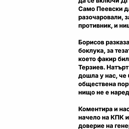
да се включи ДП
Само Пеевски да
разочаровали, з
противник, и ни
Борисов разказа
боклука, за тез
което факир бил
Терзиев. Натърт
дошла у нас, че
обществена поръч
нищо не е наред
Коментира и нас
начело на КПК и
доверие на гене