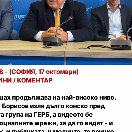
- (СОФИЯ, 17 октомври)
ВИНИ / КОМЕНТАР
шах продължава на най-високо ниво.
 Борисов изля дълго конско пред
 група на ГЕРБ, а видеото бе
оциалните мрежи, за да го видят - и
, и публиката, и медиите, то всичко,