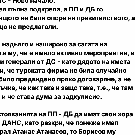
С - Ново начало.
л пълна подкрепа, а ПП и ДБ го
ащото не били опора на правителството, а
що не предлагали.
 надълго и нашироко за сагата на
ата му, че е имало активно мероприятие, в
и генерали от ДС - като дядото на кмета
и, че турската фирма не била случайно
 било предвидено пряко договаряне, а не
ка, че как така и защо така, т.е., че там
 и че става дума за задкулисие.
тояванията на ПП - ДБ да имат свои хора
 ДАНС, като разкри, че понеже имал
рал Атанас Атанасов, то Борисов му