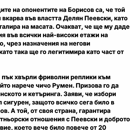
те на опонентите на Борисов са, че той
и вкарва във властта Делян Пеевски, като
талира на масата. Очакват, че ще му даде
ия във всички най-високи етажи на
то, чрез назначения на негови
като така ще го легитимира като част от
 пък хвърли фриволни реплики към
йто нарече чичо Румен. Призова го да
ското и кетъринга. Заяви, че избори
л сигурен, защото всичко сега било в
в. А той, от своя страна, гарантира
тньорски отношения с Пеевски и доброто
ие, което вече било повече от 20