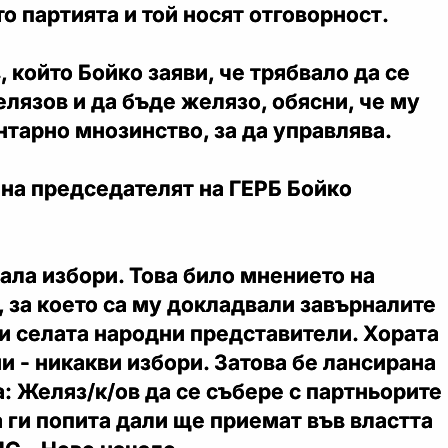
о партията и той носят отговорност.
 който Бойко заяви, че трябвало да се
лязов и да бъде желязо, обясни, че му
тарно мнозинство, за да управлява.
а на председателят на ГЕРБ Бойко
ала избори. Това било мнението на
, за което са му докладвали завърналите
 и селата народни представители. Хората
и - никакви избори. Затова бе лансирана
: Желяз/к/ов да се събере с партньорите
а ги попита дали ще приемат във властта