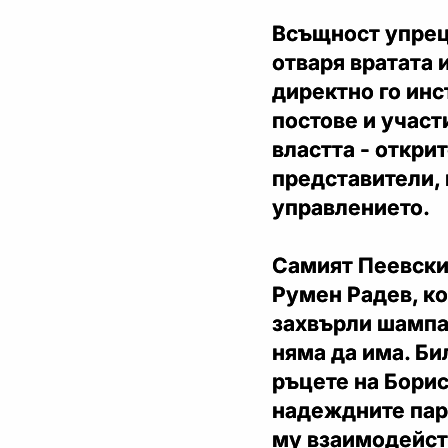
Всъщност упреци
отваря вратата 
директно го инс
постове и участ
властта - откри
представители, 
управлението.
Самият Пеевски
Румен Радев, ко
захвърли шампан
няма да има. Би
ръцете на Борисо
надеждните пар
му взаимодейств