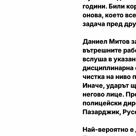
години. Били ко
онова, което вс
задача пред дру
Даниел Митов за
вътрешните рабо
вслуша в указан
дисциплинарна о
чистка на ниво
Иначе, ударът щ
негово лице. Пр
полицейски дире
Пазарджик, Русе
Най-вероятно е 