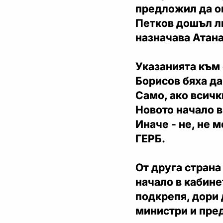
предложил да ог
Петков дошъл ли
назначава Атан
Указанията към 
Борисов бяха да
Само, ако всичк
Новото начало в
Иначе - не, не 
ГЕРБ.
От друга страна
начало в кабине
подкрепя, дори д
министри и пред