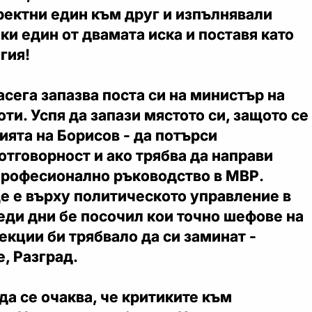
ректни един към друг и изпълнявали
еки един от двамата иска и поставя като
гия!
сега запазва поста си на министър на
ти. Успя да запази мястото си, защото се
ията на Борисов - да потърси
тговорност и ако трябва да направи
 професионално ръководство в МВР.
е е върху политическото управление в
еди дни бе посочил кои точно шефове на
кции би трябвало да си заминат -
, Разград.
да се очаква, че критиките към