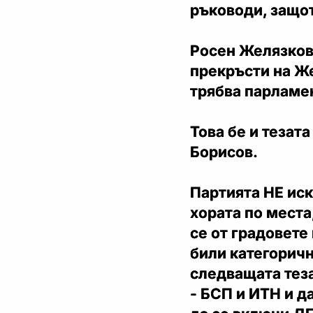
ръководи, защот
Росен Желязков,
прекръсти на Же
трябва парламен
Това бе и тезат
Борисов.
Партията НЕ иск
хората по места
се от градовете
били категоричн
следващата теза
- БСП и ИТН и д