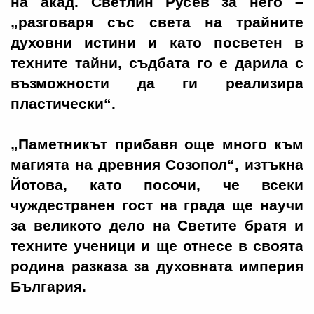
на акад. Светлин Русев за него –
„разговаря със света на трайните
духовни истини и като посветен в
техните тайни, съдбата го е дарила с
възможности да ги реализира
пластически“.
„Паметникът прибавя още много към
магията на древния Созопол“, изтъкна
Йотова, като посочи, че всеки
чуждестранен гост на града ще научи
за великото дело на Светите братя и
техните ученици и ще отнесе в своята
родина разказа за духовната империя
България.