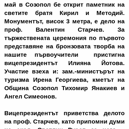
май в Созопол бе открит паметник на
светите братя Кирил и Методий.
Монументът, висок 3 метра, е дело на
проф. Валентин Старчев. За
тържествената церемония по първото
представяне на бронзовата творба на
нашите първоучители пристигна
вицепрезидентът Илияна Йотова.
Участие взеха и: зам.-министърът на
туризма Ирена Георгиева, кметът на
Община Созопол Тихомир Янакиев и
Ангел Симеонов.
Вицепрезидентът приветства делото
на проф. Старчев, като припомни думи