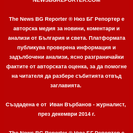
The News BG Reporter ® Нюз БГ Репортер е
авторска медия за новини, коментари и
анализи от България и света. Платформата
публикува проверена информация и
задълбочени анализи, ясно разграничaйки
фактите от авторската оценка, за да помогне
на читателя да разбере събитията отвъд
заглавията.
Създадена е от Иван Върбанов - журналист,
през декември 2014 г.
The News BG Reporter ® Нюз БГ Репортер
е