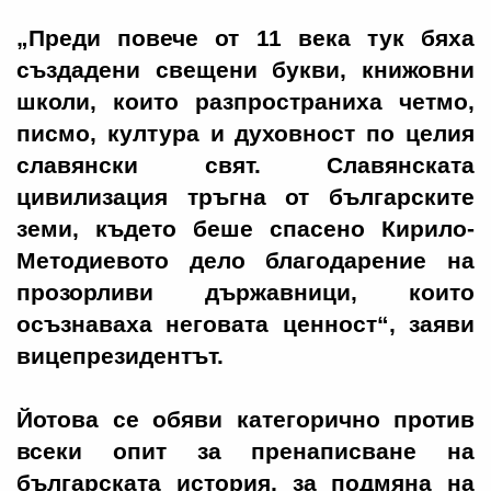
„Преди повече от 11 века тук бяха
създадени свещени букви, книжовни
школи, които разпространиха четмо,
писмо, култура и духовност по целия
славянски свят. Славянската
цивилизация тръгна от българските
земи, където беше спасено Кирило-
Методиевото дело благодарение на
прозорливи държавници, които
осъзнаваха неговата ценност“, заяви
вицепрезидентът.
Йотова се обяви категорично против
всеки опит за пренаписване на
българската история, за подмяна на