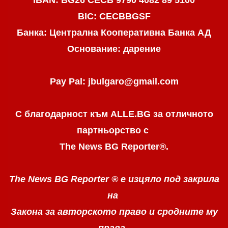
BIC: CECBBGSF
Банка: Централна Кооперативна Банка АД
Основание: дарение
Pay Pal: jbulgaro@gmail.com
С благодарност към ALLE.BG
за отличното
партньорство с
The News BG Reporter
®
.
The News BG Reporter ®
е изцяло под закрила
на
Закона за авторското право
и сродните му
права.