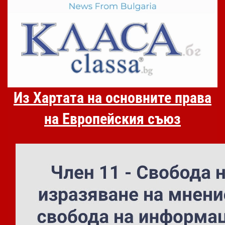
Из Хартата на основните права
на Европейския съюз