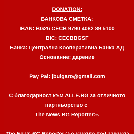
DONATION:
БАНКОВА СМЕТКА:
IBAN: BG26 CECB 9790 4082 89 5100
BIC: CECBBGSF
Банка: Централна Кооперативна Банка АД
Основание: дарение
Pay Pal: jbulgaro@gmail.com
С благодарност към ALLE.BG
за отличното
партньорство с
The News BG Reporter
®
.
The News BG Reporter ®
е изцяло под закрила