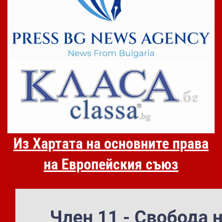
Из Хартата на основните права
на Европейския съюз