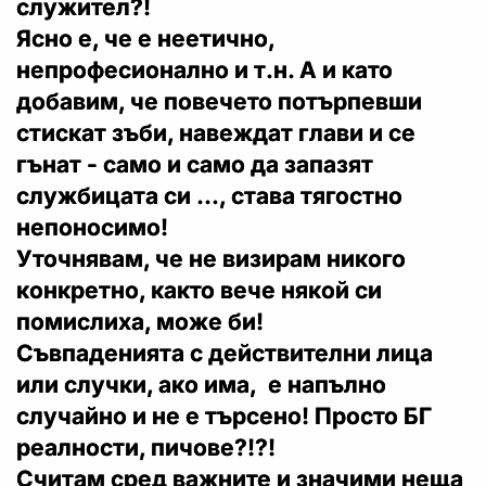
служител?!
Ясно е, че е неетично,
непрофесионално и т.н. А и като
добавим, че повечето потърпевши
стискат зъби, навеждат глави и се
гънат - само и само да запазят
службицата си ..., става тягостно
непоносимо!
Уточнявам, че не визирам никого
конкретно, както вече някой си
помислиха, може би!
Съвпаденията с действителни лица
или случки, ако има, е напълно
случайно и не е търсено! Просто БГ
реалности, пичове?!?!
Считам сред важните и значими неща