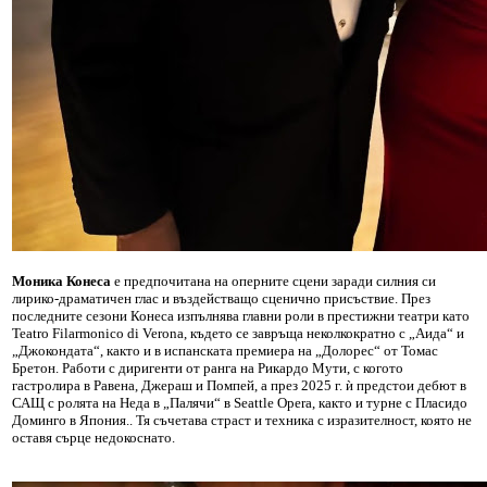
Моника Конеса
е предпочитана на оперните сцени заради силния си
лирико-драматичен глас и въздействащо сценично присъствие. През
последните сезони Конеса изпълнява главни роли в престижни театри като
Teatro Filarmonico di Verona, където се завръща неколкократно с „Аида“ и
„Джокондата“, както и в испанската премиера на „Долорес“ от Томас
Бретон. Работи с диригенти от ранга на Рикардо Мути, с когото
гастролира в Равена, Джераш и Помпей, а през 2025 г. ѝ предстои дебют в
САЩ с ролята на Неда в „Палячи“ в Seattle Opera, както и турне с Пласидо
Доминго в Япония.. Тя съчетава страст и техника с изразителност, която не
оставя сърце недокоснато.