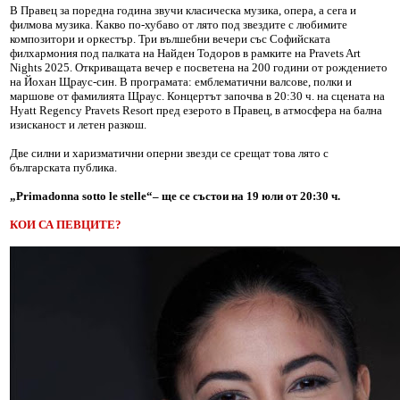
В Правец за поредна година звучи класическа музика, опера, а сега и
филмова музика. Какво по-хубаво от лято под звездите с любимите
композитори и оркестър. Три вълшебни вечери със Софийската
филхармония под палката на Найден Тодоров в рамките на Pravets Art
Nights 2025. Откриващата вечер е посветена на 200 години от рождението
на Йохан Щраус-син. В програмата: емблематични валсове, полки и
маршове от фамилията Щраус. Концертът започва в 20:30 ч. на сцената на
Hyatt Regency Pravets Resort пред езерото в Правец, в атмосфера на бална
изисканост и летен разкош.
Две силни и харизматични оперни звезди се срещат това лято с
българската публика.
„Primadonna sotto le stelle“– ще се състои на 19 юли от 20:30 ч.
КОИ СА ПЕВЦИТЕ?