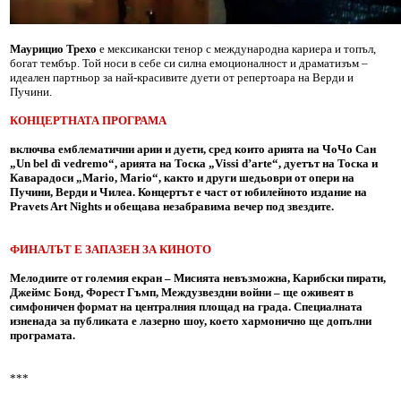
Маурицио Трехо
е мексикански тенор с международна кариера и топъл,
богат тембър. Той носи в себе си силна емоционалност и драматизъм –
идеален партньор за най-красивите дуети от репертоара на Верди и
Пучини.
КОНЦЕРТНАТА ПРОГРАМА
включва емблематични арии и дуети, сред които арията на ЧоЧо Сан
„Un bel dì vedremo“, арията на Тоска „Vissi d’arte“, дуетът на Тоска и
Каварадоси „Mario, Mario“, както и други шедьоври от опери на
Пучини, Верди и Чилеа. Концертът е част от юбилейното издание на
Pravets Art Nights и обещава незабравима вечер под звездите.
ФИНАЛЪТ Е ЗАПАЗЕН ЗА КИНОТО
Мелодиите от големия екран – Мисията невъзможна, Карибски пирати,
Джеймс Бонд, Форест Гъмп, Междузвездни войни – ще оживеят в
симфоничен формат на централния площад на града. Специалната
изненада за публиката е лазерно шоу, което хармонично ще допълни
програмата.
***