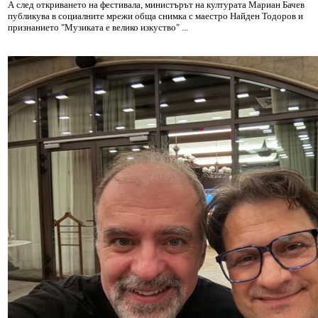
А след откриването на фестивала, министърът на културата Мариан Бачев
публикува в социалните мрежи обща снимка с маестро Найден Тодоров и
признанието "Музиката е велико изкуство" ...