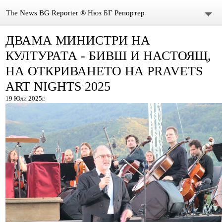
The News BG Reporter ® Нюз БГ Репортер
ДВАМА МИНИСТРИ НА
НОВИНИ
КУЛТУРАТА - БИВШ И НАСТОЯЩ,
ЗА НАС
НА ОТКРИВАНЕТО НА PRAVETS
ART NIGHTS 2025
КОНТАКТИ
19 Юли 2025г.
ВИДЕО
DONATION
ISSN : 3033-1684
Иван Върбанов – журналист | The News BG Reporter
РЕДАКЦИОННА ПОЛИТИКА НА THE NEWS BG REPORTER