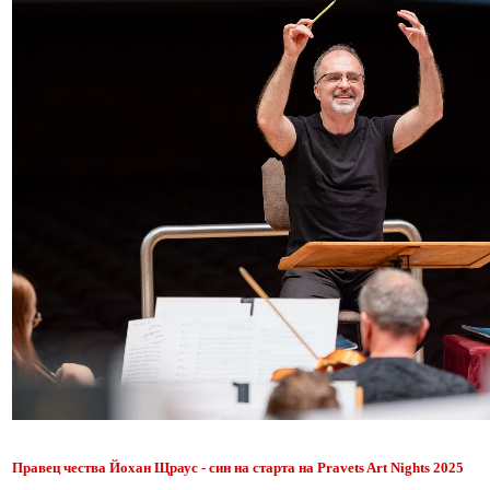
Правец чества Йохан Щраус - син на старта на Pravets Art Nights 2025