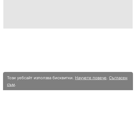
Този уебсайт използва бисквитки.
Научете повече
.
Съгласен
съм
.
В момента разглеждате олекотената мобилна версия на уебсайта.
Към
пълната версия.