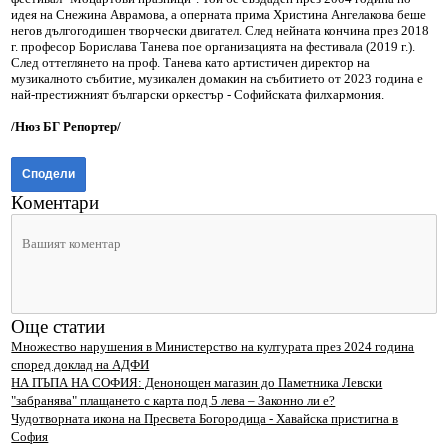
идея на Снежина Аврамова, а оперната прима Христина Ангелакова беше
негов дългогодишен творчески двигател. След нейната кончина през 2018
г. професор Борислава Танева пое организацията на фестивала (2019 г.).
След оттеглянето на проф. Танева като артистичен директор на
музикалното събитие, музикален домакин на събитието от 2023 година е
най-престижният български оркестър - Софийската филхармония.
/Нюз БГ Репортер/
Сподели
Коментари
Още статии
Множество нарушения в Министерство на културата през 2024 година
според доклад на АДФИ
НА ПЪПА НА СОФИЯ: Денонощен магазин до Паметника Левски
"забранява" плащането с карта под 5 лева – Законно ли е?
Чудотворната икона на Пресвета Богородица - Хавайска пристигна в
София