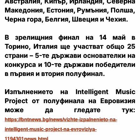
Австралия, Кипър, Ирландия, Северна
Македония, Естония, Румъния, Полша,
Черна гора, Белгия, Швеция и Чехия.
В зрелищния финал на 14 май в
Торино, Италия ще участват общо 25
страни – 5-те държави основателки на
конкурса и 10-те държави победители
в първия и втория полуфинал.
Изпълнението на Intelligent Music
Project от полуфинала на Евровизия
може да гледате тук:
https://bntnews.bg/news/vizhte-izpalnenieto-na-
intelligent-music-project-na-evroviziya-
1194301news.html