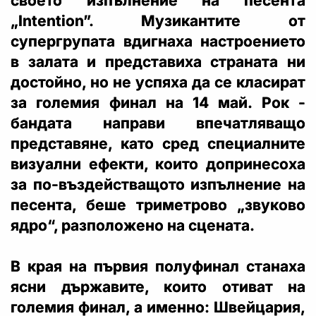
своето изпълнение на песента
„Intention”. Музикантите от
супергрупата вдигнаха настроението
в залата и представиха страната ни
достойно, но не успяха да се класират
за големия финал на 14 май. Рок -
бандата направи впечатляващо
представяне, като сред специалните
визуални ефекти, които допринесоха
за по-въздействащото изпълнение на
песента, беше триметрово „звуково
ядро“, разположено на сцената.
В края на първия полуфинал станаха
ясни държавите, които отиват на
големия финал, а именно: Швейцария,