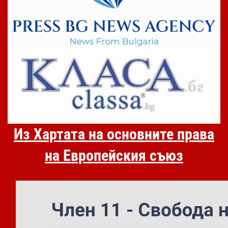
Из Хартата на основните права
на Европейския съюз