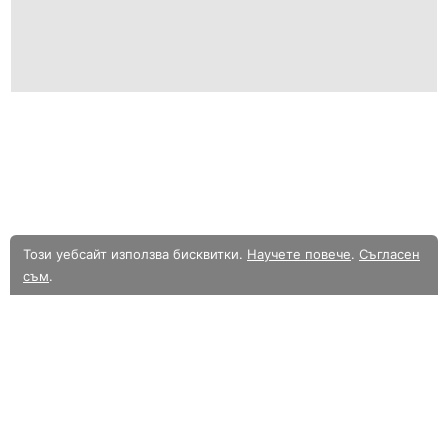
Този уебсайт използва бисквитки.
Научете повече
.
Съгласен
съм
.
В момента разглеждате олекотената мобилна версия на уебсайта.
Към
пълната версия.