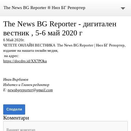
The News BG Reporter ® Нюз БГ Репортер
The News BG Reporter - дигитален
НОВИНИ
вестник , 5-6 май 2020 г
ЗА НАС
6 Май 2020г.
ЧЕТЕТЕ ОНЛАЙН ВЕСТНИКА The News BG Reporter | Нюз БГ Репортер,
КОНТАКТИ
издание на нашата онлайн медия,
на адрес:
https://docdro.id/XX7POka
ВИДЕО
DONATION
Иван Върбанов
Издател и Главен редактор
Е:
newsbgreporter@gmail.com
ISSN : 3033-1684
Иван Върбанов – журналист | The News BG Reporter
Сподели
Коментари
РЕДАКЦИОННА ПОЛИТИКА НА THE NEWS BG REPORTER