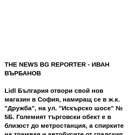
THE NEWS BG REPORTER - ИВАН
ВЪРБАНОВ
Lidl България отвори свой нов
магазин в София, намиращ се в ж.к.
"Дружба", на ул. "Искърско шосе" №
5Б. Големият търговски обект е в
близост до метростанция, а спирките
на трамвая и автобусите от градския