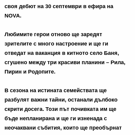
своя дебют на 30 септември в ефира на
NOVA.
Любимите герои отново ще заредят
зрителите с много настроение и ще ги
отведат на ваканция в китното село Баня,
сгушено между три красиви планини – Рила,
Пирин и Родопите.
В сезона на истината семействата ще
разбулят важни тайни, останали дълбоко
скрити досега. Този път почивката им ще
бъде непланирана и ще ги изненада с
неочаквани събития, които ще преобърнат