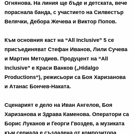
Огнянова. На линия ще бъде и детската, вече
пораснала банда, с участието на Силвестър
Велячки, Дебора Жечева и Виктор Попов.
Към основния каст на “All Inclusive” 5 се
присъединяват Стефан Иванов, Лили Сучева
и Мартин Методиев. Продуцент на “All
Inclusive” е Краси Ванков („Hidalgo
Productions“), режисьори са Боя Харизанова
и Атанас Бончев-Наката.
Сценарият е дело на Иван Ангелов, Боя
Харизанова и Здрава Каменова. Оператори са
Борис Луканов и Георги Гвоздев, а музиката
към сериала е създадена от композитора