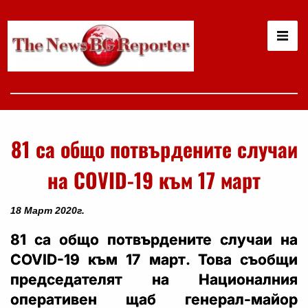
81 са общо потвърдените случаи
на COVID-19 към 17 март
18 Март 2020г.
81 са общо потвърдените случаи на
COVID-19 към 17 март. Това съобщи
председателят на Националния
оперативен щаб генерал-майор