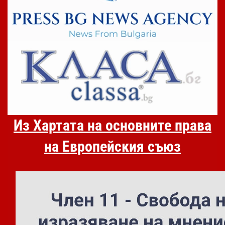
Из Хартата на основните права
на Европейския съюз