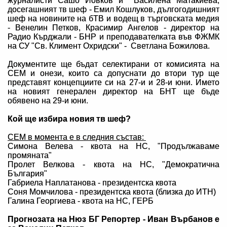
журналисти Сашо Йовков и Василена Матакиева,
досегашният тв шеф - Емил Кошлуков, дългогодишният
шеф на новините на бТВ и водещ в търговската медия
- Венелин Петков, Красимир Ангелов - директор на
Радио Кърджали - БНР и преподавателката във ФЖМК
на СУ "Св. Климент Охридски" - Светлана Божилова.
Документите ще бъдат селектирани от комисията на
СЕМ и онези, които са допуснати до втори тур ще
представят концепциите си на 27-и и 28-и юни. Името
на новият генерален директор на БНТ ще бъде
обявено на 29-и юни.
Кой ще избира новия тв шеф?
СЕМ в момента е в следния състав:
Симона Велева - квота на НС, "Продължаваме
промяната"
Пролет Велкова - квота на НС, "Демократична
България"
Габриела Наплатанова - президентска квота
Соня Момчилова - президентска квота (близка до ИТН)
Галина Георгиева - квота на НС, ГЕРБ
Прогнозата на Нюз БГ Репортер - Иван Върбанов е