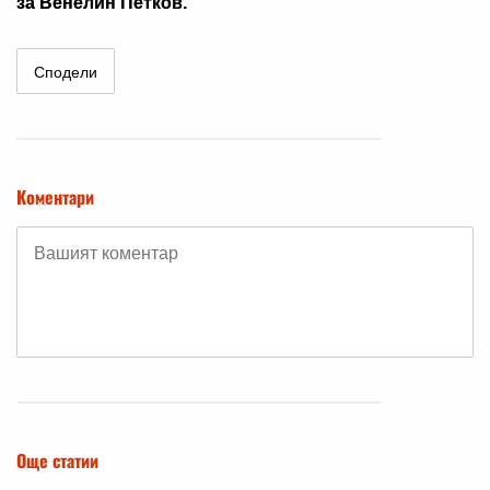
за Венелин Петков.
Сподели
Коментари
Още статии