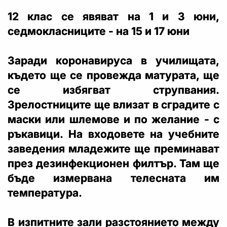
12 клас се явяват на 1 и 3 юни,
седмокласниците - на 15 и 17 юни
Заради коронавируса в училищата,
където ще се провежда матурата, ще
се избягват струпвания.
Зрелостниците ще влизат в сградите с
маски или шлемове и по желание - с
ръкавици. На входовете на учебните
заведения младежите ще преминават
през дезинфекционен филтър. Там ще
бъде измервана телесната им
температура.
В изпитните зали разстоянието между