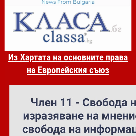
Из Хартата на основните права
на Европейския съюз