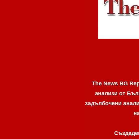
The News BG Rep
анализи от Бъл
задълбочени анализ
н
Създаден