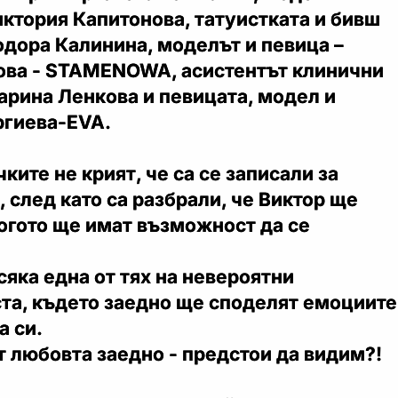
ктория Капитонова, татуистката и бивш
одора Калинина, моделът и певица –
ова - STAMENOWA, асистентът клинични
арина Ленкова и певицата, модел и
ргиева-EVA.
ките не крият, че са се записали за
, след като са разбрали, че Виктор ще
огото ще имат възможност да се
сяка една от тях на невероятни
та, където заедно ще споделят емоциите
а си.
 любовта заедно - предстои да видим?!