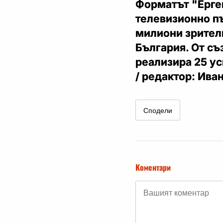
Форматът "Ерге
телевизионно п
милиони зрители
България. От съз
реализира 25 у
/ редактор: Ива
Сподели
Коментари