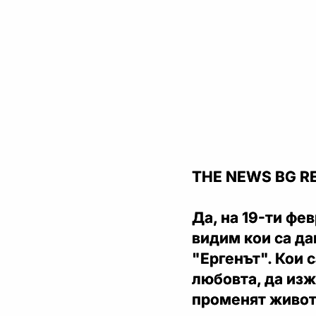
THE NEWS BG R
Да, на 19-ти фев
видим кои са да
"Ергенът". Кои 
любовта, да изж
променят живот