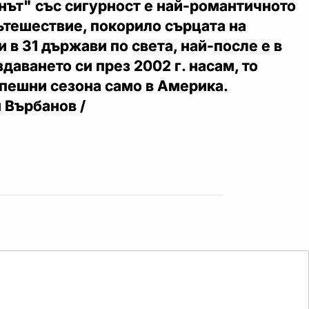
нът" със сигурност е най-романтичното
ътешествие, покорило сърцата на
 в 31 държави по света, най-после е в
даването си през 2002 г. насам, то
спешни сезона само в Америка.
н Върбанов /