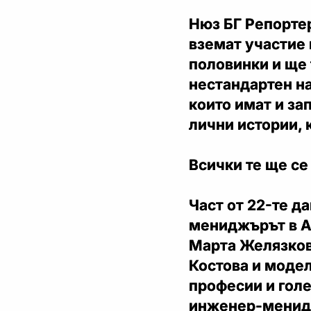
Нюз БГ Репортер
вземат участие 
половинки и ще 
нестандартен на
които имат и за
лични истории, 
Всички те ще се
Част от 22-те д
мениджърът в А
Марта Желязкова
Костова и модел
професии и гол
инженер-менидж