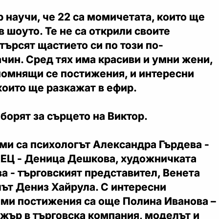
 научи, че 22 са момичетата, които ще
в шоуто. Те не са открили своите
търсят щастието си по този по-
чин. Сред тях има красиви и умни жени,
помнящи се постижения, и интересни
които ще разкажат в ефир.
 борят за сърцето на Виктор.
ами са психологът Александра Гърдева -
ЕЦ - Деница Дешкова, художничката
 - търговският представител, Венета
ът Дениз Хайрула. С интересни
еми постижения са още Полина Иванова –
ър в търговска компания, моделът и