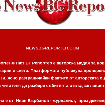
NEWSBGREPORTER.COM
orter ® Нюз БГ Репортер е авторска медия за нов
гария и света. Платформата публикува провере
и, ясно разграничaйки фактите от авторската оц
а читателя да разбере събитията отвъд заглавият
а е от Иван Върбанов - журналист, през декемвр