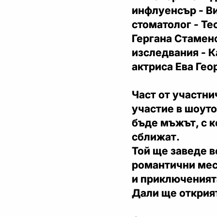
инфлуенсър - Ви
стоматолог - Те
Гергана Стамен
изследвания - К
актриса Ева Гео
Част от участнич
участие в шоуто
бъде мъжът, с к
сближат.
Той ще заведе в
романтични мес
и приключеният
Дали ще открият