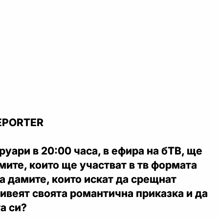
EPORTER
руари в 20:00 часа, в ефира на бТВ, ще
мите, които ще участват в тв формата
са дамите, които искат да срещнат
ивеят своята романтична приказка и да
а си?