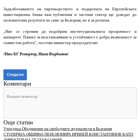
Задълбочаването на партньорството и подкрепата на Европейската
инвестиционна банка към публичния и частния сектор ще доведат до
положителни резултати не само за България, но и за региона.
„Ние се стремим да подобрим институционалната прозрачност и
капацитет. Планът за възстановяване и устойчивост е добра възможност за
съвместна работа“, посочва министър-председателят.
/Нюз БГ Репортер, Иван Върбанов/
Сподели
Коментари
Още статии
Учредиха Обединение на свободните журналисти в България
СТОЛИЧНА ОБЩИНА ПЕНСИОНИРА ИРИНЕЙ КОНСТАНТИНОВ КАТО
ДИРЕКТОР НА ТЕАТЪР СОФИЯ