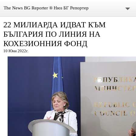
The News BG Reporter ® Нюз БГ Репортер
22 МИЛИАРДА ИДВАТ КЪМ
НОВИНИ
БЪЛГАРИЯ ПО ЛИНИЯ НА
ЗА НАС
КОХЕЗИОННИЯ ФОНД
10 Юни 2022г.
КОНТАКТИ
ВИДЕО
DONATION
ISSN : 3033-1684
Иван Върбанов – журналист | The News BG Reporter
РЕДАКЦИОННА ПОЛИТИКА НА THE NEWS BG REPORTER