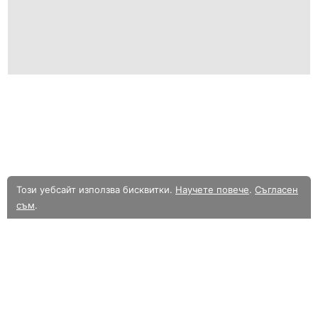
Този уебсайт използва бисквитки.
Научете повече
.
Съгласен
съм
.
В момента разглеждате олекотената мобилна версия на уебсайта.
Към
пълната версия.