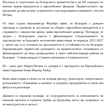
Посоката и стратегията на българското правителство и на ЕК съвпадат по
всички важни приоритети в европейските фондове. Правителството ще
продължи да има нулева толерантност към корупцията и измамите, посочи
Петков.
От своя страна еврокомисар Ферейра заяви, че България е доверен
партньор в стремежа за постигане на общите европейски приоритети и в
справянето с множество кризи, заяви европейският комисар. Потвърди, че
заедно с българските власти е финализирано Споразумението за
партньорство за бъдещите кохезионни инвестиции за периода 2021-2027
г., които ще са в основата на просперитета и устойчивостта на България.
Еврокомисарят приветства решението на правителството половината от
финансирането да бъде разпределено в трите най-изоставащи района на
България – Северозападен, Северен централен и Североизточен.
По - рано днес Кирил Петков се срещна и с президента на Европейската
инвестиционна банка Вернер Хойер.
Нови инвестиции в областта на зеления преход, транспорта, енергетиката,
регионалното сближаване и малките и средните предприятия са били във
фокуса на разговора.
Двамата са изразили позиция, че сътрудничеството за изпълнението на
ключови проекти в страната трябва да продължи, което ще допринесе за
по-висок растеж и заетост.