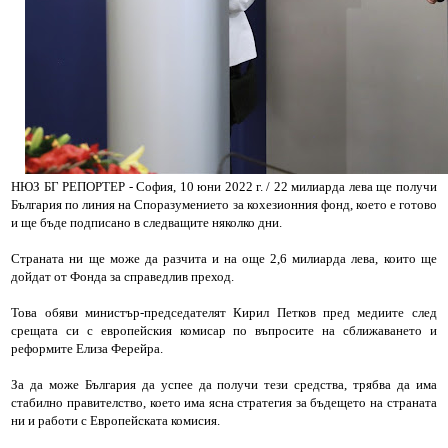
НЮЗ БГ РЕПОРТЕР - София, 10 юни 2022 г. / 22 милиарда лева ще получи
България по линия на Споразумението за кохезионния фонд, което е готово
и ще бъде подписано в следващите няколко дни.
Страната ни ще може да разчита и на още 2,6 милиарда лева, които ще
дойдат от Фонда за справедлив преход.
Това обяви министър-председателят Кирил Петков пред медиите след
срещата си с европейския комисар по въпросите на сближаването и
реформите Елиза Ферейра.
За да може България да успее да получи тези средства, трябва да има
стабилно правителство, което има ясна стратегия за бъдещето на страната
ни и работи с Европейската комисия.