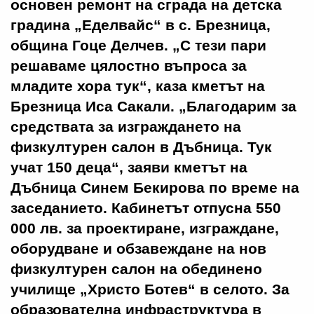
основен ремонт на сграда на детска
градина „Еделвайс“ в с. Брезница,
община Гоце Делчев. „С тези пари
решаваме цялостно въпроса за
младите хора тук“, каза кметът на
Брезница Иса Сакали. „Благодарим за
средствата за изграждането на
физкултурен салон в Дъбница. Тук
учат 150 деца“, заяви кметът на
Дъбница Синем Бекирова по време на
заседанието. Кабинетът отпусна 550
000 лв. за проектиране, изграждане,
оборудване и обзавеждане на нов
физкултурен салон на обединено
училище „Христо Ботев“ в селото. За
образователна инфраструктура в