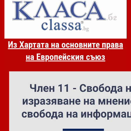
Из Хартата на основните права
на Европейския съюз