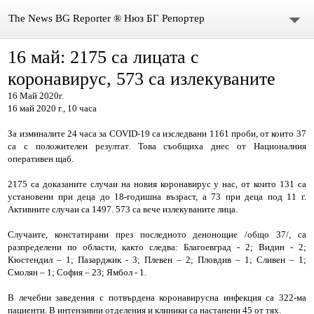
The News BG Reporter ® Нюз БГ Репортер
16 май: 2175 са лицата с
НОВИНИ
коронавирус, 573 са излекуваните
ЗА НАС
16 Май 2020г.
16 май 2020 г., 10 часа
КОНТАКТИ
За изминалите 24 часа за COVID-19 са изследвани 1161 проби, от които 37
са с положителен резултат. Това съобщиха днес от Националния
ВИДЕО
оперативен щаб.
2175 са доказаните случаи на новия коронавирус у нас, от които 131 са
DONATION
установени при деца до 18-годишна възраст, а 73 при деца под 11 г.
Активните случаи са 1497. 573 са вече излекуваните лица.
ISSN : 3033-1684
Случаите, констатирани през последното денонощие /общо 37/, са
разпределени по области, както следва: Благоевград - 2; Видин - 2;
Иван Върбанов – журналист | The News BG Reporter
Кюстендил – 1; Пазарджик - 3; Плевен – 2; Пловдив – 1; Сливен – 1;
Смолян – 1; София – 23; Ямбол - 1.
РЕДАКЦИОННА ПОЛИТИКА НА THE NEWS BG REPORTER
В лечебни заведения с потвърдена коронавирусна инфекция са 322-ма
пациенти. В интензивни отделения и клиники са настанени 45 от тях.