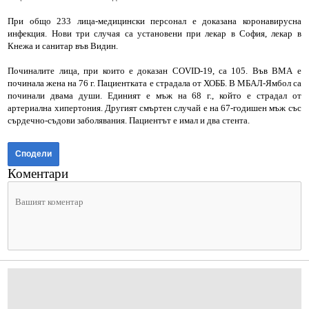
При общо 233 лица-медицински персонал е доказана коронавирусна
инфекция. Нови три случая са установени при лекар в София, лекар в
Кнежа и санитар във Видин.
Починалите лица, при които е доказан COVID-19, са 105. Във ВМА е
починала жена на 76 г. Пациентката е страдала от ХОББ. В МБАЛ-Ямбол са
починали двама души. Единият е мъж на 68 г., който е страдал от
артериална хипертония. Другият смъртен случай е на 67-годишен мъж със
сърдечно-съдови заболявания. Пациентът е имал и два стента.
Сподели
Коментари