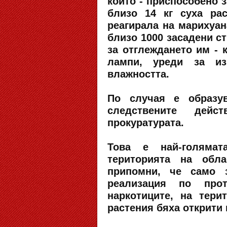
които - приспособено з
близо 14 кг суха ра
реагирала на марихуан
близо 1000 засадени с
за отглеждането им - 
лампи, уреди за из
влажността.
По случая е образув
следствените дей
прокуратурата.
Това е най-голямат
територията на обла
припомни, че само 
реализация по прот
наркотиците, на тер
растения бяха открити 