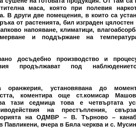
а сушене на готовата продукция. От там са 
стителна маса, която при полевия нарко
а. В други две помещения, в които са уста
тръка от растенията, бил изграден цялостен
капково напояване, климатици, влагоабсорб
мерване и поддържане на температур
ано досъдебно производство и процесу
ствия продължават под наблюдение
а оранжерия, установявана до момен
стта, коментира още ст.комисар Машов
за тази седмица това е четвъртата ус
иводействия на престъпления, свърз
иторията на ОДМВР – В. Търново – кана
в Павликени, вчера в Бяла черква и с. Мусин