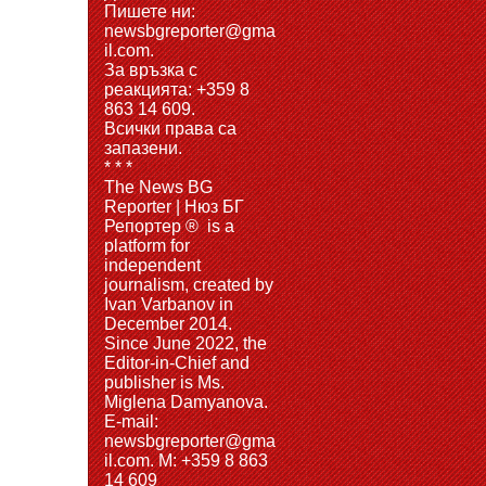
Пишете ни:
newsbgreporter@gma
il.com.
За връзка с
реакцията: +359 8
863 14 609.
Всички права са
запазени.
* * *
The News BG
Reporter | Нюз БГ
Репортер ® is a
platform for
independent
journalism, created by
Ivan Varbanov in
December 2014.
Since June 2022, the
Editor-in-Chief and
publisher is Ms.
Miglena Damyanova.
Е-mail:
newsbgreporter@gma
il.com. M: +359 8 863
14 609