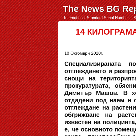
The News BG Rep
International Standard Serial Number - 
14 КИЛОГРАМ
18 Октомври 2020г.
Специализираната п
отглеждането и разпро
снощи на територият
прокуратурата, обяс
Димитър Машов. В хо
отдадени под наем и 
отглеждане на растен
обгрижване на расте
известен на полицията
е, че основното помещ