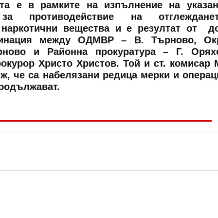
ята е в рамките на изпълнение на указа
 за противодействие на отглеждан
 наркотични вещества и е резултат от д
динация между ОДМВР – В. Търново, Ок
рново и Районна прокуратура – Г. Орях
окурор Христо Христов. Той и ст. комисар
, че са набелязани редица мерки и операц
родължават.