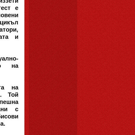
иззети
тест е
новени
 цикъл
атори,
ата и
ално-
то на
та на
. Той
пешна
ани с
бисови
а.