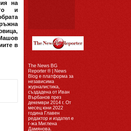
ния на
ето и
обрата
ръжна
овица,
 Машов
иите в
The News BG
Reporter ® | News
Blog e платформа за
независима
журналистика,
създадена от Иван
Върбанов през
декември 2014 г. От
месец юни 2022
година Главен
редактор и издател е
г-жа Миглена
Дамянова.