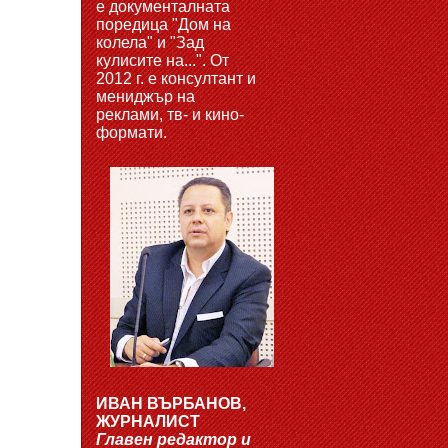
е документалната
поредица "Дом на
колела" и "Зад
кулисите на...". От
2012 г. е консултант и
мениджър на
реклами, тв- и кино-
формати.
ИВАН ВЪРБАНОВ,
ЖУРНАЛИСТ
Главен редактор и