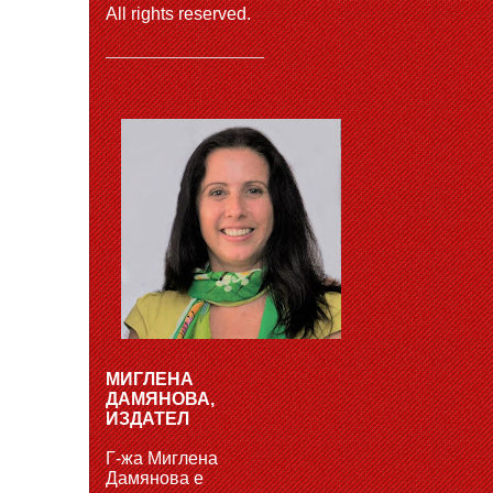
All rights reserved.
МИГЛЕНА
ДАМЯНОВА,
ИЗДАТЕЛ
Г-жа Миглена
Дамянова е