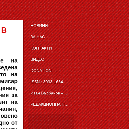
НОВИНИ
 В
ЗА НАС
КОНТАКТИ
ВИДЕО
ие на
ведена
DONATION
то на
омисар
ISSN : 3033-1684
ения,
Иван Върбанов – журналист | The News BG Reporter
ния за
ент на
РЕДАКЦИОННА ПОЛИТИКА НА THE NEWS BG REPORTER
анин,
новено
дно от