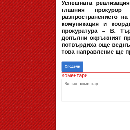
Успешната реализаци
главния прокурор
разпространението на
комуникация и коор
прокуратура – В. Тъ
допълни окръжният пр
потвърдиха още веднъж
това направление ще п
Сподели
Коментари