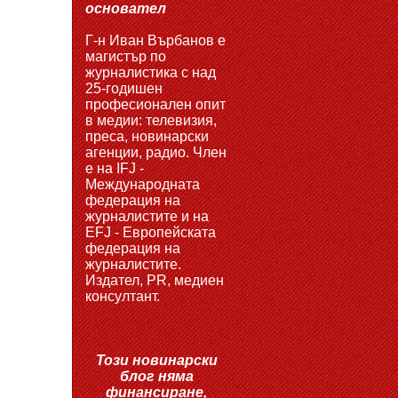
основател
Г-н Иван Върбанов е
магистър по
журналистика с над
25-годишен
професионален опит
в медии: телевизия,
преса, новинарски
агенции, радио. Член
е на IFJ -
Международната
федерация на
журналистите и на
EFJ - Европейската
федерация на
журналистите.
Издател, PR, медиен
консултант.
Този новинарски
блог няма
финансиране,