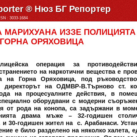
orter ® Нюз БГ Репортер
ISSN : 3033-1684
А МАРИХУАНА ИЗЗЕ ПОЛИЦИЯТА
ГОРНА ОРЯХОВИЦА
олицейска операция за противодейств
странението на наркотични вещества е про
а на Горна Оряховица, под ръководство
ни директорът на ОДМВР-В.Търново ст. к
да на процесуалните действия, в помещ
специално оборудвани с модерни съоръже
ия от рода на конопа, са задържани в мом
нията двама мъже – 32-годишен столич
, и 30-годишен жител на с. Арабанаси. Уста
ение е било разделено на няколко халета, е