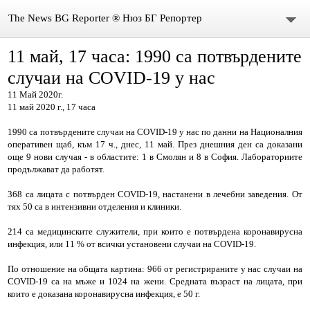
The News BG Reporter ® Нюз БГ Репортер
11 май, 17 часа: 1990 са потвърдените
НОВИНИ
случаи на COVID-19 у нас
ЗА НАС
11 Май 2020г.
11 май 2020 г., 17 часа
КОНТАКТИ
1990 са потвърдените случаи на COVID-19 у нас по данни на Националния
оперативен щаб, към 17 ч., днес, 11 май. През днешния ден са доказани
ВИДЕО
още 9 нови случая - в областите: 1 в Смолян и 8 в София. Лабораториите
продължават да работят.
DONATION
368 са лицата с потвърден COVID-19, настанени в лечебни заведения. От
тях 50 са в интензивни отделения и клиники.
ISSN : 3033-1684
214 са медицинските служители, при които е потвърдена коронавирусна
инфекция, или 11 % от всички установени случаи на COVID-19.
Иван Върбанов – журналист | The News BG Reporter
По отношение на общата картина: 966 от регистрираните у нас случаи на
РЕДАКЦИОННА ПОЛИТИКА НА THE NEWS BG REPORTER
COVID-19 са на мъже и 1024 на жени. Средната възраст на лицата, при
които е доказана коронавирусна инфекция, е 50 г.