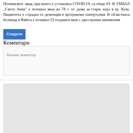
Починалите лица, при които е установен COVID-19, са общо 93. В УМБАЛ
„Света Анна“ е починал мъж на 78 г. от дома за стари хора в гр. Кула.
Пациентът е страдал от деменция и артериална хипертония. В областната
болница в Ямбол е починал 53-годишен мъж с двустранна пневмония.
Сподели
Коментари