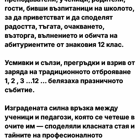
гости, бивши възпитаници на школото,
за да приветстват и да споделят
радостта, тъгата, очакването,
възторга, вълнението и обичта на
абитуриентите от знаковия 12 клас.
Усмивки и сълзи, прегръдки и взрив от
заряда на традиционното отброяване
1, 2 , 3 …12 … белязаха празничното
събитие.
Изградената силна връзка между
ученици и педагози, която се четеше в
очите им — споделяли класната стая и
тайните на професионалното