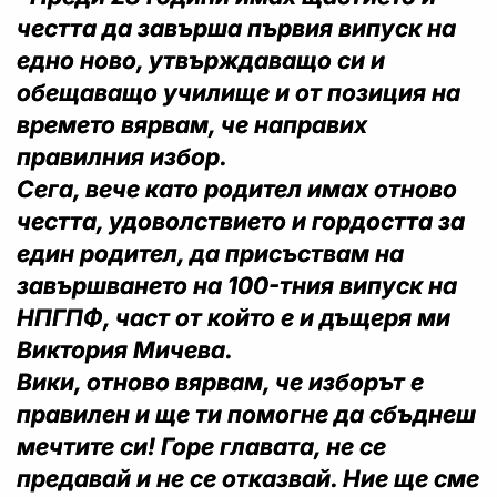
честта да завърша първия випуск на
едно ново, утвърждаващо си и
обещаващо училище и от позиция на
времето вярвам, че направих
правилния избор.
Сега, вече като родител имах отново
честта, удоволствието и гордостта за
един родител, да присъствам на
завършването на 100-тния випуск на
НПГПФ, част от който е и дъщеря ми
Виктория Мичева.
Вики, отново вярвам, че изборът е
правилен и ще ти помогне да сбъднеш
мечтите си! Горе главата, не се
предавай и не се отказвай. Ние ще сме