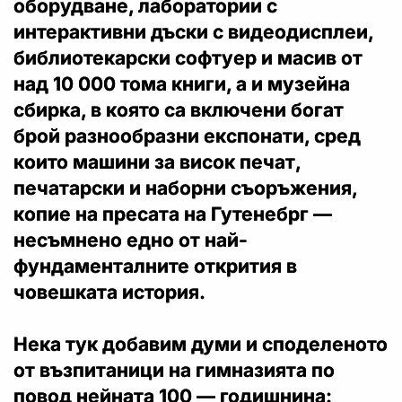
оборудване, лаборатории с
интерактивни дъски с видеодисплеи,
библиотекарски софтуер и масив от
над 10 000 тома книги, а и музейна
сбирка, в която са включени богат
брой разнообразни експонати, сред
които машини за висок печат,
печатарски и наборни съоръжения,
копие на пресата на Гутенебрг —
несъмнено едно от най-
фундаменталните открития в
човешката история.
Нека тук добавим думи и споделеното
от възпитаници на гимназията по
повод нейната 100 — годишнина: