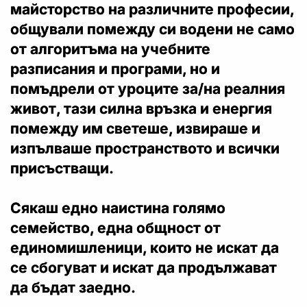
майсторство на различните професии,
общували помежду си водени не само
от алгоритъма на учебните
разписания и програми, но и
помъдрели от уроците за/на реалния
живот, тази силна връзка и енергия
помежду им светеше, извираше и
изпълваше пространството и всички
присъстващи.
Сякаш едно наистина голямо
семейство, една общност от
единомишленици, които не искат да
се сбогуват и искат да продължават
да бъдат заедно.