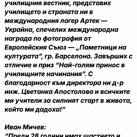
училищния вестник, представих
училището и страната ни в
международния лагер Артек —
Украйна, спечелих международна
награда по фотография от
Европейския Съюз — „Паметници на
културата”, гр. Барселона. Завърших с
отличие и приз “Най-голям принос в
училищните начинания”. С
благодарност към директора ни д-р
инж. Цветанка Апостолова и всичките
ми учители за силният старт в живота,
който ми дадоха!”
Иван Мичев:
“Преди 28 години имах щастието и