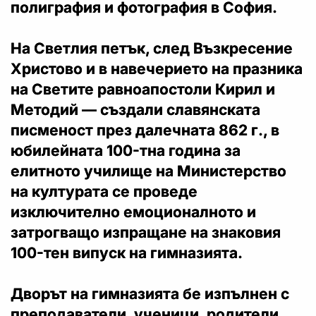
полиграфия и фотография в София.
На Светлия петък, след Възкресение
Христово и в навечерието на празника
на Светите равноапостоли Кирил и
Методий — създали славянската
писменост през далечната 862 г., в
юбилейната 100-тна година за
елитното училище на Министерство
на културата се проведе
изключително емоционалното и
затрогващо изпращане на знаковия
100-тен випуск на гимназията.
Дворът на гимназията бе изпълнен с
преподаватели, ученици, родители,