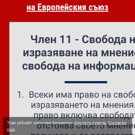
на Европейския съюз
Този уебсайт използва бисквитки.
Научете повече
.
Съгласен
съм
.