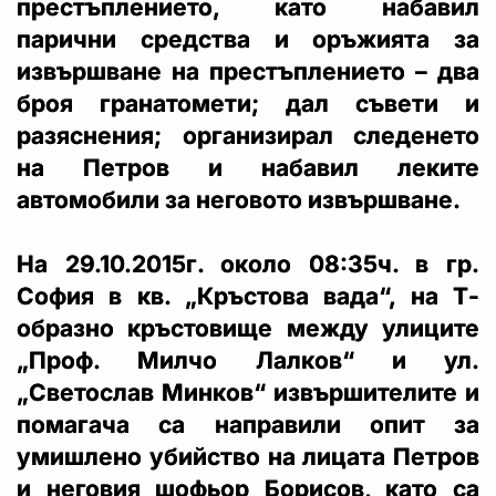
престъплението, като набавил
парични средства и оръжията за
извършване на престъплението – два
броя гранатомети; дал съвети и
разяснения; организирал следенето
на Петров и набавил леките
автомобили за неговото извършване.
На 29.10.2015г. около 08:35ч. в гр.
София в кв. „Кръстова вада“, на Т-
образно кръстовище между улиците
„Проф. Милчо Лалков“ и ул.
„Светослав Минков“ извършителите и
помагача са направили опит за
умишлено убийство на лицата Петров
и неговия шофьор Борисов, като са