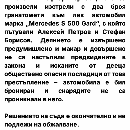
произвели изстрели с два броя
гранатомети към лек автомобил
марка „Mercedes S 500 Gard“, с който
пътували Алексей Петров и Стефан
Борисов. Деянието е извършено
предумишлено и макар и довършено
не са настъпили предвидените в
закона и исканите от дееца
обществено опасни последици от това
престъпление – автомобила е бил
брониран и снарядите не са
проникнали в него.
Решението на съда е окончателно и не
подлежи на обжалване.