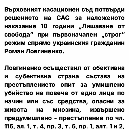
Върховният касационен съд потвърди
решението на САС за наложеното
наказание 10 години „Лишаване от
свобода“ при първоначален „строг“
режим спрямо украинския гражданин
Роман Ловгиненко.
Ловгиненко осъществил от обективна
и субективна страна състава на
престъплението опит за умишлено
убийство на повече от едно лице по
начин или със средства, опасни за
живота на мнозина, извършено
предумишлено - престъпление по чл.
116, ал. 1, т. 4, пр. 3, т. 6, пр. 1, алт. 1 и 2,