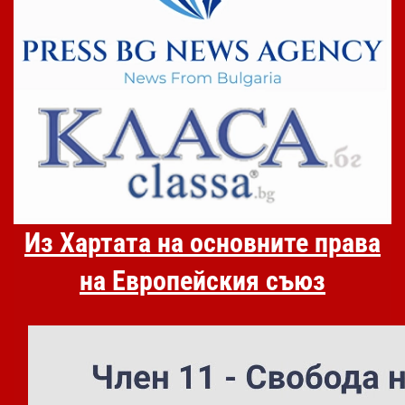
Из Хартата на основните права
на Европейския съюз