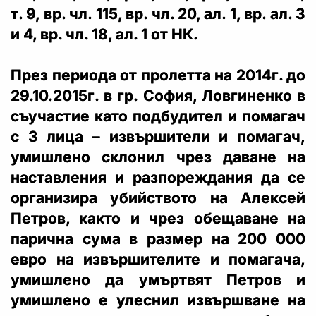
т. 9, вр. чл. 115, вр. чл. 20, ал. 1, вр. ал. 3
и 4, вр. чл. 18, ал. 1 от НК.
През периода от пролетта на 2014г. до
29.10.2015г. в гр. София, Ловгиненко в
съучастие като подбудител и помагач
с 3 лица – извършители и помагач,
умишлено склонил чрез даване на
наставления и разпореждания да се
организира убийството на Алексей
Петров, както и чрез обещаване на
парична сума в размер на 200 000
евро на извършителите и помагача,
умишлено да умъртвят Петров и
умишлено е улеснил извършване на