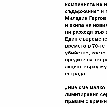
компанията на 
съдържание“ и г
Миладин Гергов 
и екипа на нови
ни разходи във 
Един съвремене
времето в 70-те
убийство, което
средите на твор
акцент върху му
естрада.
„Ние сме малко
лимитирания сер
правим с крачки