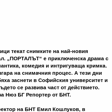
ици текат снимките на най-новия
ал. „ПОРТАЛЪТ“ е приключенска драма с
антика, комедия и интригуваща кримка.
згара на снимачния процес. А тези дни
яха заснети в Софийския университет и
където се развива част от действието.
а Нюз БГ Репортер от БНТ.
ректор на БНТ Емил Кошлуков, в