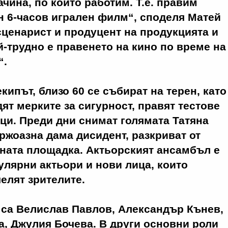
чина, по който работим. Т.е. правим
н 6-часов игрален филм“, споделя Матей
сценарист и продуцент на продукцията и
й-трудно е правенето на кино по време на
“.
кипът, близо 60 се събират на терен, като
дят мерките за сигурност, правят тестове
ци. Преди дни снимат голямата Татяна
уржоазна дама дисидент, разкриват от
ната площадка. Актьорският ансамбъл е
улярни актьори и нови лица, които
елят зрителите.
 са Велислав Павлов, Александър Кънев,
, Джулия Бочева. В други основни роли