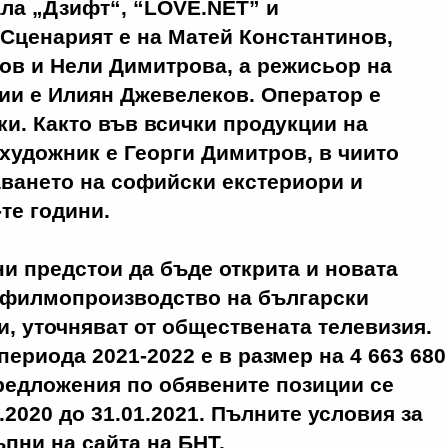
ла „Дзифт“, “LOVE.NET” и
Сценарият е на Матей Константинов,
ов и Нели Димитрова, а режисьор на
ии е Илиян Джевелеков. Оператор е
и. Както във всички продукции на
художник е Георги Димитров, в чиито
ването на софийски екстериори и
те години.
и предстои да бъде открита и новата
а филмопроизводство на български
, уточняват от обществената телевизия.
периода 2021-2022 е в размер на 4 663 680
предложения по обявените позиции се
.2020 до 31.01.2021. Пълните условия за
ъпни на сайта на БНТ.