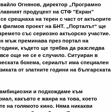
Ивайло Огнянов, директор „Програмно
лавният продуцент на СТФ "Екран"
се срещнаха на терен с част от актьорите
я филмов проект на БНТ. „Порталът“ ще
времето със сериозно актьорско участие.
н мъж преминава през портал на
 години, където ще трябва да разследва
 все още не се е случило. Ситуиран в
ческата бохема, сериалът има специален
зиката от златните години на българската
 амбициозни и подхождаме към
иал, какъвто е жанра на това, което
те на голямото кино. Няма никакви