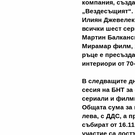
компания, създа
„Вездесъщият“. 
Илиян Джевелек
всички шест сер
Мартин Балканск
Мирамар филм, 
ръце е пресъзда
интериори от 70-
В следващите дн
сесия на БНТ з
сериали и филми
Oбщата сума за 
лева, с ДДС, а 
събират от 16.11
участие са дост