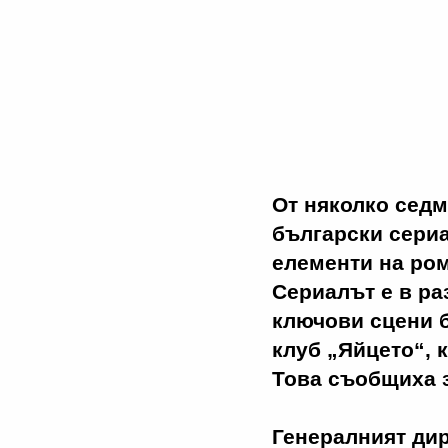
От няколко седм
български сери
елементи на ром
Сериалът е в ра
ключови сцени б
клуб „Яйцето“, 
Това съобщиха з
Генералният ди