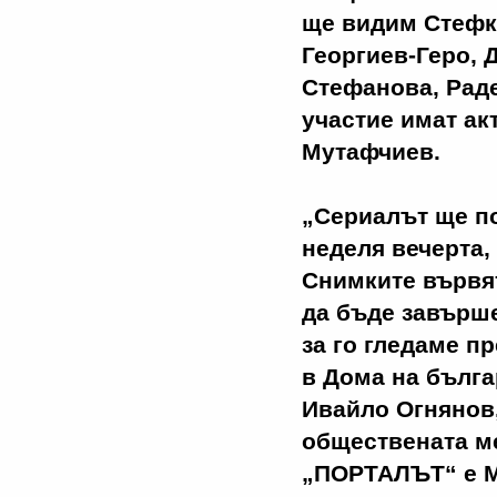
ще видим Стефк
Георгиев-Геро, 
Стефанова, Рад
участие имат ак
Мутафчиев.
„Сериалът ще п
неделя вечерта,
Снимките вървят
да бъде завърш
за го гледаме п
в Дома на бълга
Ивайло Огнянов
обществената м
„ПОРТАЛЪТ“ е М