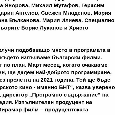
а Янорова, Михаил Мутафов, Герасим
Дарин Ангелов, Свежен Младенов, Мария
ена Вълканова, Мария Илиева. Специално
тьорите Борис Луканов и Христо
олучи подобаващо място в програмата в
 където излъчваме български филми.
 по план. Март месец, когато очакваме
ен, ще дадем най-доброто програмиране,
рез пролетта на 2021 година. Той ще бъде
рското кино - именно БНТ“, казва уверено
, директор „Програмно съдържание“ на
едия. Изпълнителен продуцент на
ирамар филм – продуцентската