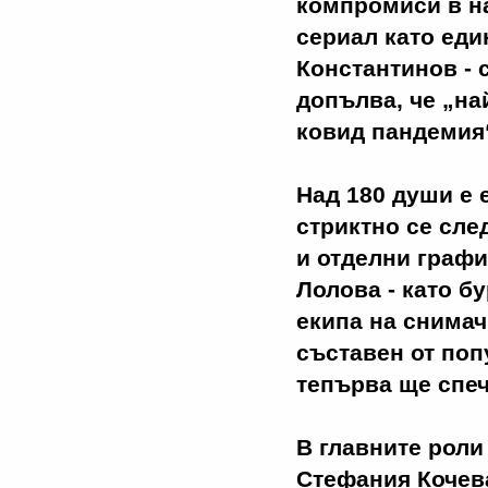
компромиси в на
сериал като еди
Константинов - 
допълва, че „на
ковид пандемия
Над 180 души е е
стриктно се сле
и отделни графи
Лолова - като б
екипа на снимач
съставен от поп
тепърва ще спеч
В главните роли
Стефания Кочева