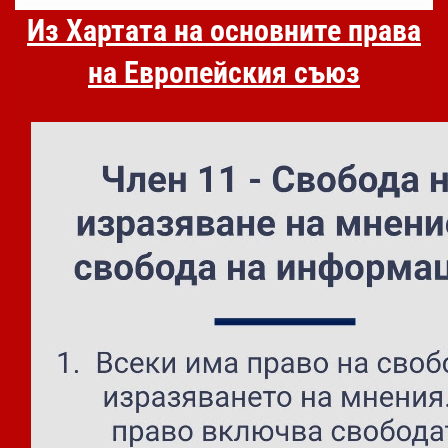
Из Хартата на основните права
на Европейския съюз