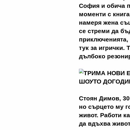
София и обича п
моменти с книга
намеря жена съ
се стреми да бъ
приключенията, 
тук за игрички.
дълбоко резонир
Стоян Димов, 30 
но сърцето му г
живот. Работи к
да вдъхва живот