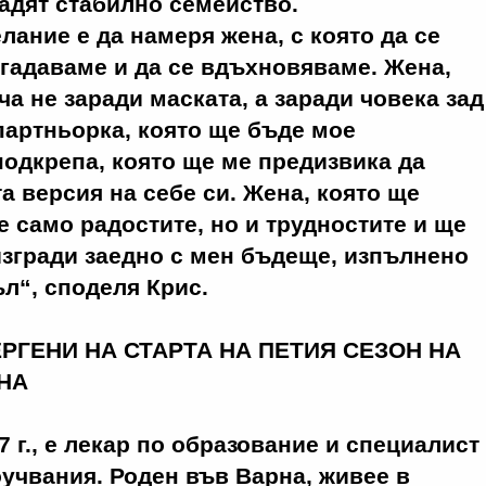
радят стабилно семейство.
лание е да намеря жена, с която да се
згадаваме и да се вдъхновяваме. Жена,
ча не заради маската, а заради човека зад
партньорка, която ще бъде мое
одкрепа, която ще ме предизвика да
а версия на себе си. Жена, която ще
е само радостите, но и трудностите и ще
изгради заедно с мен бъдеще, изпълнено
л“, споделя Крис.
 г.
, е лекар по образование и специалист
учвания. Роден във Варна, живее в