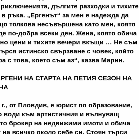
риключенията, дългите разходки и тихите
 в ръка. „Ергенът“ за мен е надежда да
що толкова несъвършена като мен, която
де по-добра всеки ден. Жена, която обича
но цени и тихите вечери вкъщи … Не съм
 Търся истинско свързване с човек, който
а с това, което съм аз“, казва Марин.
г.
, от Пловдив, е юрист по образование,
о води към артистичния и вълнуващ
ато брокер на недвижими имоти и обича
 на всичко около себе си. Стоян търси