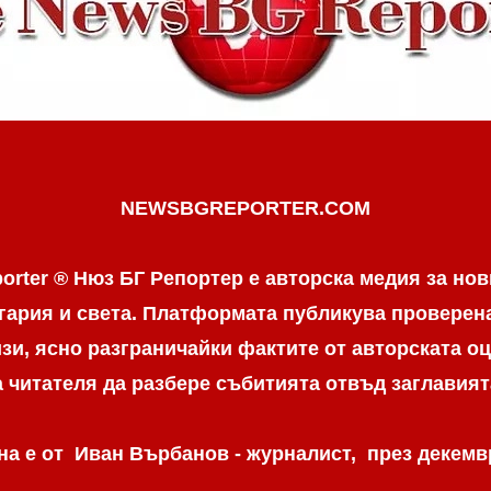
NEWSBGREPORTER.COM
orter ® Нюз БГ Репортер е авторска медия за нов
гария и света. Платформата публикува провере
и, ясно разграничaйки фактите от авторската оц
а читателя да разбере събитията отвъд заглавият
а е от Иван Върбанов - журналист, през декемвр