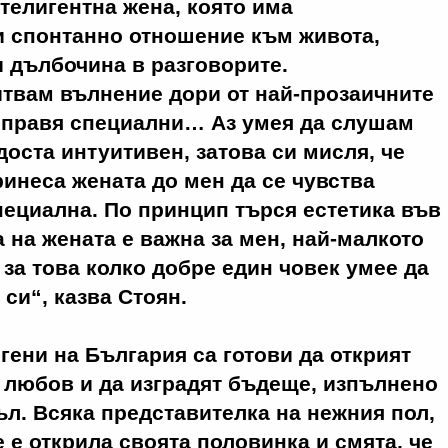
елигентна жена, която има
и спонтанно отношение към живота,
 дълбочина в разговорите.
твам вълнение дори от най-прозаичните
и правя специални… Аз умея да слушам
доста интуитивен, затова си мисля, че
ринеса жената до мен да се чувства
ециална. По принцип търся естетика във
а на жената е важна за мен, най-малкото
 за това колко добре един човек умее да
 си“, казва Стоян.
гени на България са готови да открият
 любов и да изградят бъдеще, изпълнено
ъл. Всяка представителка на нежния пол,
е е открила своята половинка и смята, че