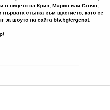
и в лицето на Крис, Марин или Стоян,
 първата стъпка към щастието, като се
г за шоуто на сайта btv.bg/ergenat.
р/