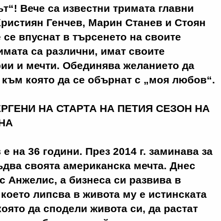
ът“! Вече са известни тримата главни
 Кристиян Генчев, Марин Станев и Стоян
 се впуснат в търсенето на своите
имата са различни, имат своите
ии и мечти. Обединява желанието да
 към която да се обърнат с „моя любов“.
 е на 36 години
. През 2014 г. заминава за
два своята американска мечта. Днес
с Анжелис, а бизнеса си развива в
 което липсва в живота му е истинската
която да сподели живота си, да растат