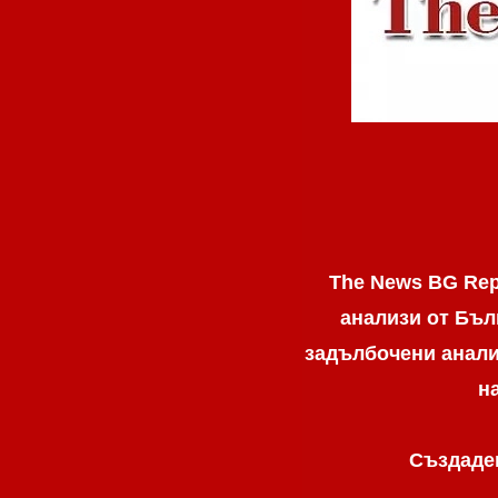
The News BG Rep
анализи от Бъл
задълбочени анализ
н
Създаден