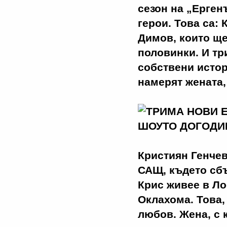
сезон на „Ерген
герои. Това са:
Димов, които ще
половинки. И тр
собствени истор
намерят жената,
Кристиян Генчев
САЩ, където сбъ
Крис живее в Ло
Оклахома. Това,
любов. Жена, с 