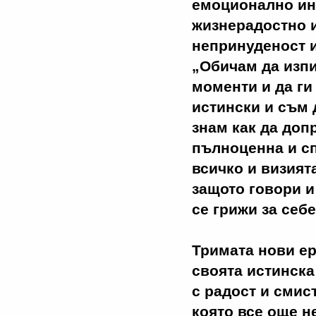
емоционално инт
жизнерадостно 
непринуденост и
„Обичам да изпи
моменти и да г
истински и съм 
знам как да доп
пълноценна и сп
всичко и визият
защото говори и
се грижи за себе
Тримата нови ер
своята истинска
с радост и смис
която все още н