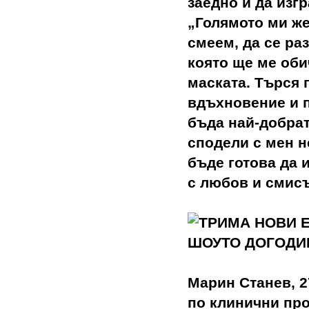
заедно и да изг
„Голямото ми же
смеем, да се ра
която ще ме оби
маската. Търся 
вдъхновение и п
бъда най-добрат
сподели с мен н
бъде готова да 
с любов и смисъ
Марин Станев, 27
по клинични про