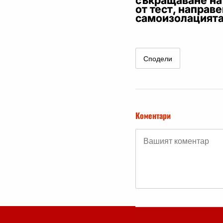
съкращаване на
от тест, направе
самоизолацията
Сподели
Коментари