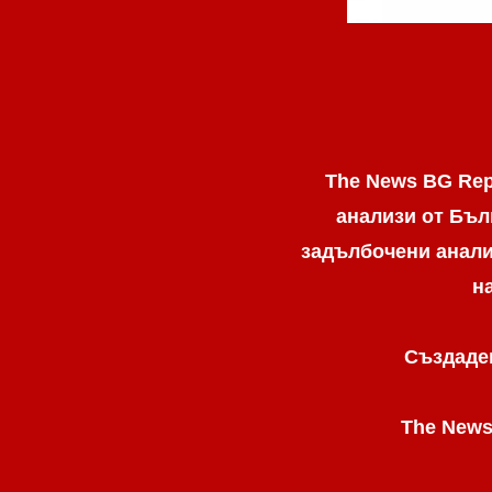
The News BG Rep
анализи от Бъл
задълбочени анализ
н
Създаден
The News