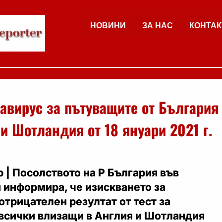
НОВИНИ
ЗА НАС
КОНТАК
навирус за пътуващите от България
и Шотландия от 18 януари 2021 г.
 | Посолството на Р България във
я информира
, че изискването за
отрицателен резултат от тест за
 всички влизащи в Англия и Шотландия