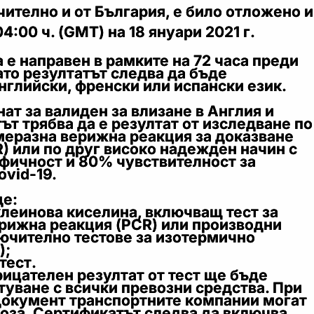
ително и от България, е било отложено и
04:00 ч. (GMT) на 18 януари 2021 г.
а е направен в рамките на 72 часа преди
ато резултатът следва да бъде
нглийски, френски или испански език.
нат за валиден за влизане в Англия и
ът трябва да е резултат от изследване по
меразна верижна реакция за доказване
R) или по друг високо надежден начин с
фичност и 80% чувствителност за
ovid-19.
де:
еинова киселина, включващ тест за
рижна реакция (PCR) или производни
лючително тестове за изотермично
);
ест.
ицателен резултат от тест ще бъде
туване с всички превозни средства. При
 документ транспортните компании могат
оза. Сертификатът следва да включва