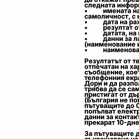
следната инфор
• имената на п
самоличност, с 
• дата на раж
• резултат от
• датата, на к
• данни за лаб
(наименование и
• наименовани
Резултатът от т
отпечатан на ха
съобщение, кое
телефонния екр
Дори и да разпо
трябва да се са
пристигат от дъ
(България не по
пътуващите до 
попълват електр
данни за контакт
прекарат 10-дне
За пътуващите д