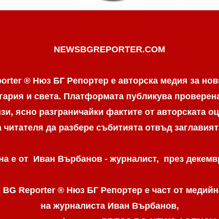
NEWSBGREPORTER.COM
orter ® Нюз БГ Репортер е авторска медия за нов
гария и света. Платформата публикува провере
и, ясно разграничaйки фактите от авторската оц
а читателя да разбере събитията отвъд заглавият
а е от Иван Върбанов - журналист, през декемвр
 BG Reporter ® Нюз БГ Репортер
е част от медийн
на журналиста Иван Върбанов,