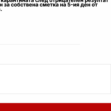
 карантината след отрицателен резултат
н за собствена сметка на 5-ия ден от
.