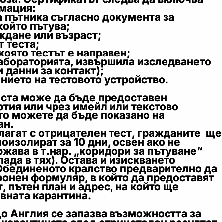
мация:
ътника съгласно документа за
който пътува;
дане или възраст;
 теста;
оято тестът е направен;
ораторията, извършила изследването
 данни за контакт);
ето на тестовото устройство.
еста може да бъде предоставен
ртия или чрез имейл или текстово
то можете да бъде показано на
ан.
лагат с отрицателен тест, гражданите ще
моизолират за 10 дни, освен ако не
ржава в т.нар. „коридори за пътуване“
пада в тях). Остава и изискването
Обединеното кралство предварително да
онен формуляр, в който да предоставят
, пътен план и адрес, на който ще
вната карантина.
о Англия се запазва възможността за