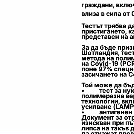
граждани, включ
влиза в сила от 
Тестът трябва д
пристигането, к
представен на а
За да бъде приз
Шотландия, тест
метода на поли
на Covid-19 (PC
поне 97% специ
засичането на C
Той може да бъ
• тест за нукл
полимеразна ве
технологии, вк
усилване (LAMP
• антигенен т
Документ за отр
изискван при пъ
липса на такъв
да откажат прев