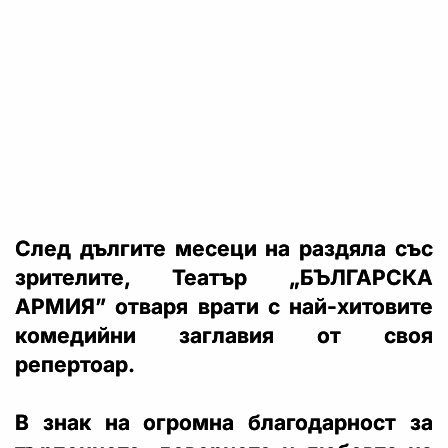
След дългите месеци на раздяла със
зрителите, Театър „БЪЛГАРСКА
АРМИЯ” отваря врати с най-хитовите
комедийни заглавия от своя
репертоар.
В знак на огромна благодарност за