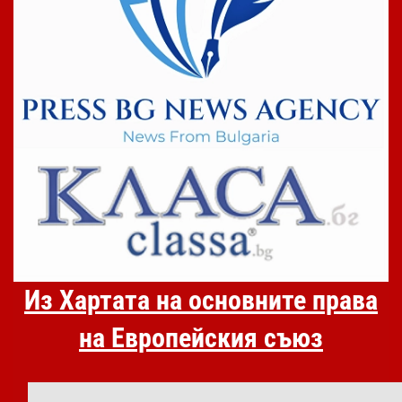
Из Хартата на основните права
на Европейския съюз