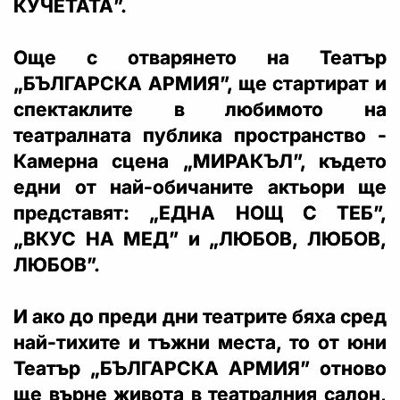
КУЧЕТАТА”.
Още с отварянето на Театър
„БЪЛГАРСКА АРМИЯ”, ще стартират и
спектаклите в любимото на
театралната публика пространство -
Камерна сцена „МИРАКЪЛ”, където
едни от най-обичаните актьори ще
представят: „ЕДНА НОЩ С ТЕБ”,
„ВКУС НА МЕД” и „ЛЮБОВ, ЛЮБОВ,
ЛЮБОВ”.
И ако до преди дни театрите бяха сред
най-тихите и тъжни места, то от юни
Театър „БЪЛГАРСКА АРМИЯ” отново
ще върне живота в театралния салон,