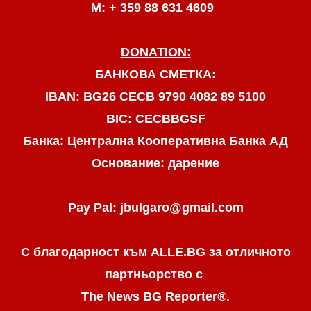
М: + 359 88 631 4609
DONATION:
БАНКОВА СМЕТКА:
IBAN: BG26 CECB 9790 4082 89 5100
BIC: CECBBGSF
Банка: Централна Кооперативна Банка АД
Основание: дарение
Pay Pal: jbulgaro@gmail.com
С благодарност към ALLE.BG
за отличното
партньорство с
The News BG Reporter
®
.