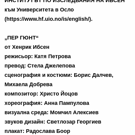
ИНСТИТУТЪТ ПО ИЗСЛЕДВАНИЯ НА ИБСЕН
към Университета в Осло
(https://www.hf.uio.no/is/english/).
„ПЕР ГЮНТ“
от Хенрик Ибсен
режисьор: Катя Петрова
превод: Стела Джелепова
сценография и костюми: Борис Далчев,
Михаела Добрева
композитор: Христо Йоцов
хореография: Анна Пампулова
визуална среда: Момчил Алексиев
звуков дизайн: Светлозар Георгиев
плакат: Радослава Боор