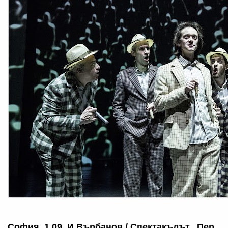
София, 1.09, И.Върбанов / Спектакълът „Пер