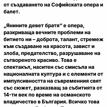
от създаването на Софийската опера и
балет.
„Янините девет братя“ е опера,
разкриваща вечните проблеми на
битието ни – доброта, талант, стремеж
към създаване на красота, завист и
злоба, предателство, разрушаване на
сътвореното красиво. Това е
спектакъл, наситен със смисъла на
националната култура и с елементи от
импулсивността на съвременния свят
със сюжет, разказващ за събитията от
14-ти век по време на османското
владичество в България. Всичко това