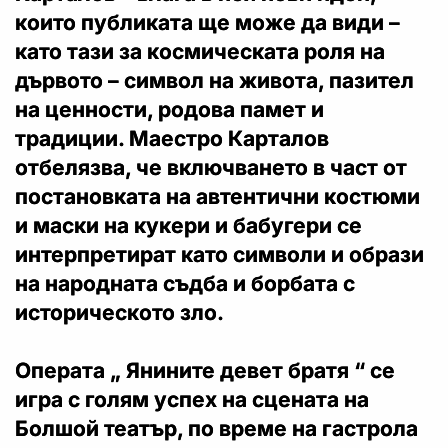
които публиката ще може да види –
като тази за космическата роля на
дървото – символ на живота, пазител
на ценности, родова памет и
традиции. Маестро Карталов
отбелязва, че включването в част от
постановката на автентични костюми
и маски на кукери и бабугери се
интерпретират като символи и образи
на народната съдба и борбата с
историческото зло.
Операта „ Янините девет братя “ се
игра с голям успех на сцената на
Болшой театър, по време на гастрола