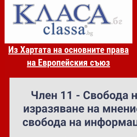
Из Хартата на основните права
на Европейския съюз