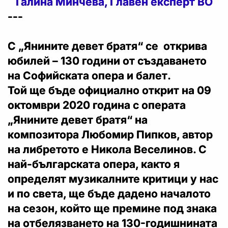
Галина Минчева, Главен експерт ВО
---
С „Янините девет братя“ се открива
юбилей – 130 години от създаването
на Софийската опера и балет.
Той ще бъде официално открит на 09
октомври 2020 година с операта
„Янините девет братя“ на
композитора Любомир Пипков, автор
на либретото е Никола Веселинов. С
най-българската опера, както я
определят музикалните критици у нас
и по света, ще бъде дадено началото
на сезон, който ще премине под знака
на отбелязването на 130-годишнината