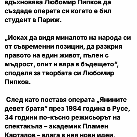
вдъхновява Любомир Пипков да
създаде операта си когато е бил
студент в Париж.
„Исках да видя миналото на народа си
от съвременни позиции, да разкрия
правото на един живот, пълен с
мъдрост, опит и вяра в бъдещето“,
споделя за творбата си Любомир
Пипков.
След като поставя операта „Янините
девет братя“ през 1984 година в Русе,
34 години по-късно режисьорът на
спектакъла – академик Пламен
Карталов – влага в нея нови идеи,