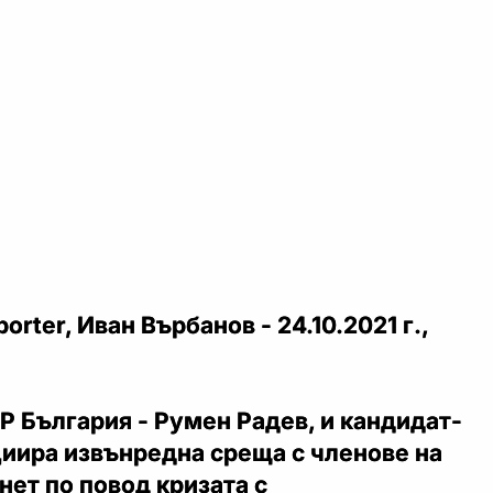
rter, Иван Върбанов - 24.10.2021 г.,
Р България - Румен Радев, и кандидат-
циира извънредна среща с членове на
ет по повод кризата с