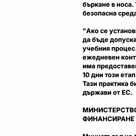
бъркане в носа.
безопасна сред
"Ако се установ
да бъде допуска
учебния процес
ежедневен контр
има предоставен
10 дни този ета
Тази практика б
държави от ЕС.
МИНИСТЕРСТВО
ФИНАНСИРАНЕ 