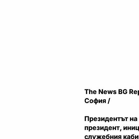
The News BG Repo
София /
Президентът на 
президент, ини
служебния кабин