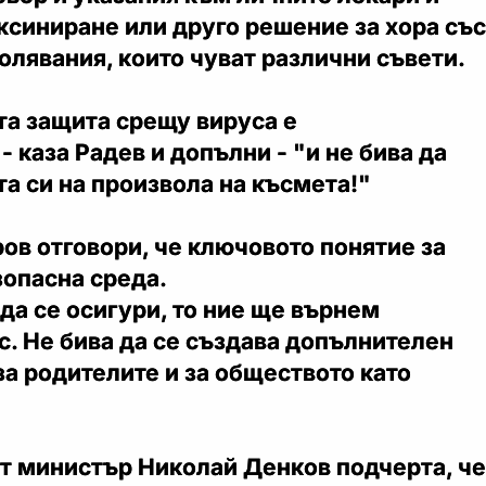
ксиниране или друго решение за хора със
лявания, които чуват различни съвети.
а защита срещу вируса е
- каза Радев и допълни - "и не бива да
а си на произвола на късмета!"
ов отговори, че ключовото понятие за
зопасна среда.
да се осигури, то ние ще върнем
с. Не бива да се създава допълнителен
 за родителите и за обществото като
т министър Николай Денков подчерта, че