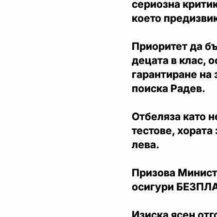
сериозна критик
което предизвик
Приоритет да б
децата в клас, о
гарантиране на 
поиска Радев.
Отбеляза като н
тестове, хората 
лева.
Призова Минист
осигури БЕЗПЛА
Изиска ясен отг