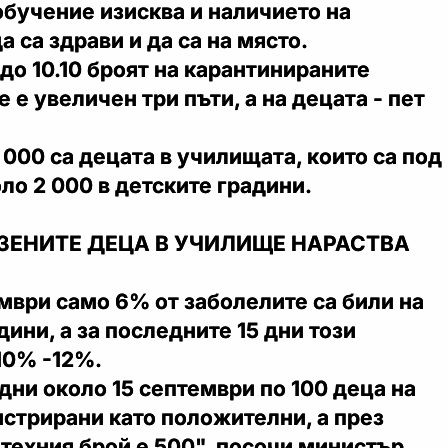
бучение изисква и наличието на
а са здрави и да са на място.
 до 10.10 броят на карантинираните
 е увеличен три пъти, а на децата - пет
000 са децата в училищата, които са под
оло 2 000 в детските градини.
АЗЕНИТЕ ДЕЦА В УЧИЛИЩЕ НАРАСТВА
мври само 6% от заболелите са били на
дини, а за последните 15 дни този
10% -12%.
дни около 15 септември по 100 деца на
истрирани като положителни, а през
техния брой е 500", посочи министър