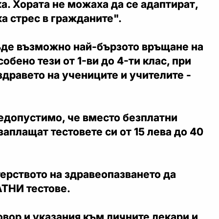
а. Хората не можаха да се адаптират,
а стрес в гражданите".
ъде възможно най-бързото връщане на
собено тези от 1-ви до 4-ти клас, при
здравето на учениците и учителите -
едопустимо, че вместо безплатни
заплащат тестовете си от 15 лева до 40
ерството на здравеопазването да
ТНИ тестове.
овор и указания към личните лекари и