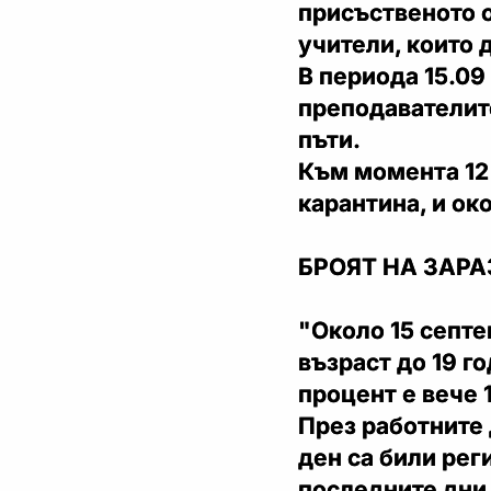
присъственото о
учители, които д
В периода 15.09
преподавателите
пъти.
Към момента 12 
карантина, и ок
БРОЯТ НА ЗАР
"Около 15 септе
възраст до 19 го
процент е вече 
През работните 
ден са били рег
последните дни 