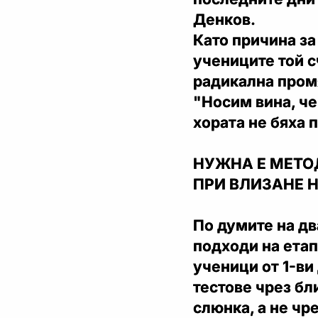
Денков.
Като причина за
учениците той с
радикална пром
"Носим вина, че
хората не бяха 
НУЖНА Е МЕТО
ПРИ ВЛИЗАНЕ Н
По думите на дв
подходи на ета
ученици от 1-ви
тестове чрез бл
слюнка, а не чр