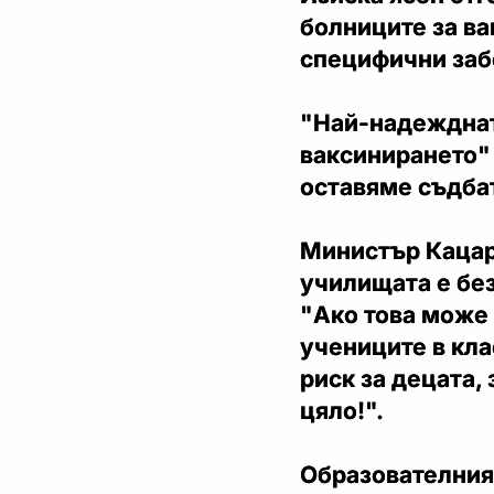
болниците за ва
специфични забо
"Най-надежднат
ваксинирането" 
оставяме съдбат
Министър Кацар
училищата е бе
"Ако това може 
учениците в кла
риск за децата,
цяло!".
Образователния