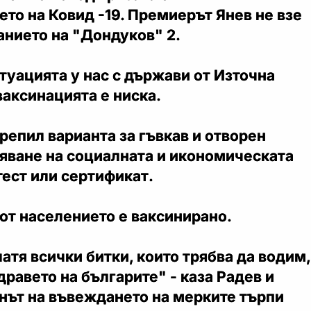
то на Ковид -19. Премиерът Янев не взе
анието на "Дондуков" 2.
туацията у нас с държави от Източна
ваксинацията е ниска.
крепил варианта за гъвкав и отворен
няване на социалната и икономическата
тест или сертификат.
от населението е ваксинирано.
латя всички битки, които трябва да водим,
дравето на българите" - каза Радев и
нът на въвеждането на мерките търпи