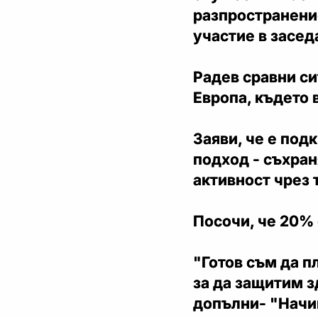
разпространение
участие в засед
Радев сравни си
Европа, където 
Заяви, че е под
подход - съхра
активност чрез 
Посочи, че 20% 
"Готов съм да п
за да защитим з
допълни- "Начи