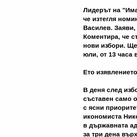
Лидерът на "Има
че изтегля номи
Василев. Заяви,
Коментира, че с
нови избори. Ще
юли, от 13 часа 
Ето изявлениет
В деня след изб
съставен само 
с ясни приорите
икономиста Нико
в държавната ад
за три дена върх