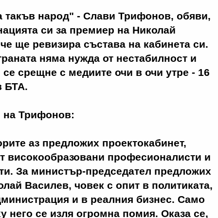
 такъв народ" - Слави Трифонов, обяви,
нацията си за премиер на Николай
 че ще ревизира състава на кабинета си.
траната няма нужда от нестабилност и
 се срещне с медиите очи в очи утре - 16
в БТА.
о на Трифонов:
орите аз предложих проектокабинет,
от високообразовани професионалисти и
ти. За министър-председател предложих
лай Василев, човек с опит в политиката,
министрация и в реалния бизнес. Само
у него се изля огромна помия. Оказа се,