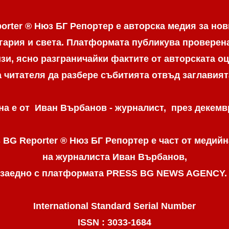
orter ® Нюз БГ Репортер е авторска медия за нов
гария и света. Платформата публикува провере
и, ясно разграничaйки фактите от авторската оц
а читателя да разбере събитията отвъд заглавият
а е от Иван Върбанов - журналист, през декемвр
 BG Reporter ® Нюз БГ Репортер
е част от медийн
на журналиста Иван Върбанов,
заедно с платформата PRESS BG NEWS AGENCY
International Standard Serial Number
ISSN : 3033-1684