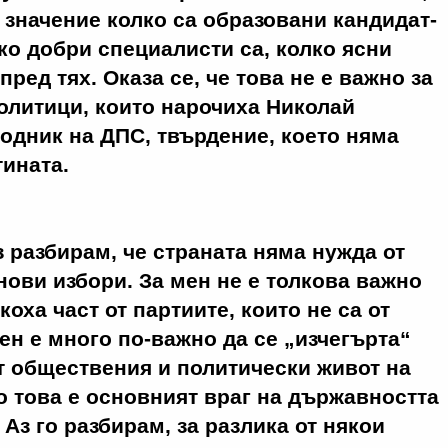
 значение колко са образовани кандидат-
ко добри специалисти са, колко ясни
ред тях. Оказа се, че това не е важно за
олитици, които нарочиха Николай
одник на ДПС, твърдение, което няма
ината.
з разбирам, че страната няма нужда от
нови избори. За мен не е толкова важно
оха част от партиите, които не са от
мен е много по-важно да се „изчегърта“
т обществения и политически живот на
о това е основният враг на държавността
Аз го разбирам, за разлика от някои