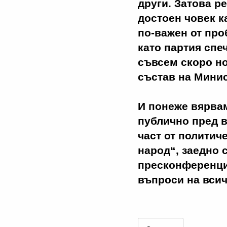
други. Затова р
достоен човек к
по-важен от про
като партия спе
съвсем скоро н
състав на Минис
И понеже вярвам
публично пред ва
част от политич
народ“, заедно 
пресконференция
въпроси на всич