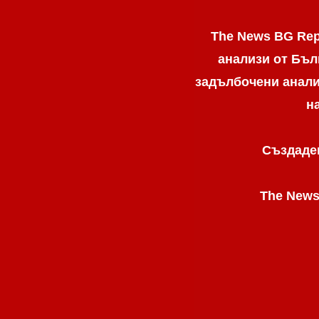
The News BG Rep
анализи от Бъл
задълбочени анализ
н
Създаден
The News