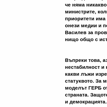
че няма никакво
министрите, кол
приоритети има п
онези медии и п
Василев за пров
нищо общо с ист
Въпреки това, а
нестабилност и 
какви лъжи изрек
статуквото. За 
моделът ГЕРБ о
страната. Защот
и демокрацията. 