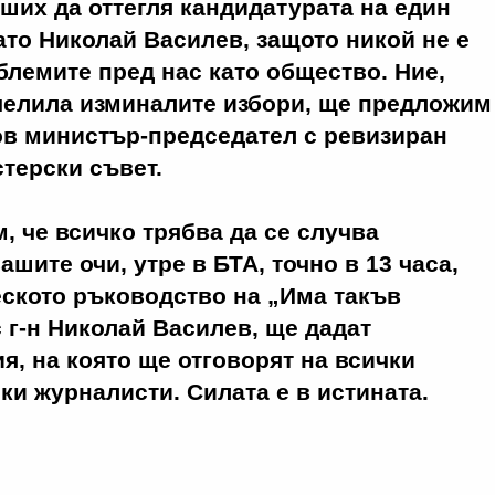
еших да оттегля кандидатурата на един
ато Николай Василев, защото никой не е
блемите пред нас като общество. Ние,
челила изминалите избори, ще предложим
ов министър-председател с ревизиран
терски съвет.
, че всичко трябва да се случва
шите очи, утре в БТА, точно в 13 часа,
еското ръководство на „Има такъв
с г-н Николай Василев, ще дадат
, на която ще отговорят на всички
ки журналисти. Силата е в истината.