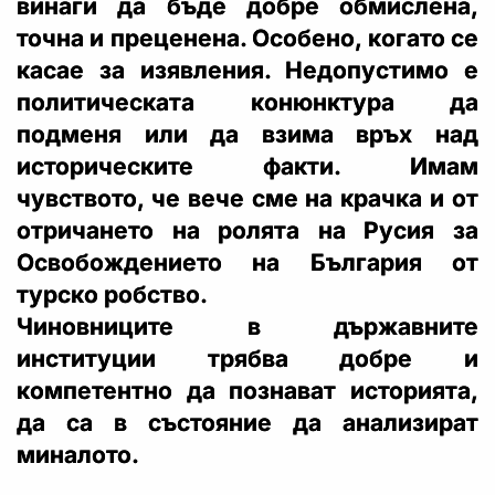
винаги да бъде добре обмислена,
точна и преценена. Особено, когато се
касае за изявления. Недопустимо е
политическата конюнктура да
подменя или да взима връх над
историческите факти. Имам
чувството, че вече сме на крачка и от
отричането на ролята на Русия за
Освобождението на България от
турско робство.
Чиновниците в държавните
институции трябва добре и
компетентно да познават историята,
да са в състояние да анализират
миналото.