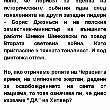
Явно, че поривът за оценка на
историческите събития идва след
изявленията на други западни лидери
- Борис Джонъсн и на полския
заместник-министър на външните
работи Шимон Шинковски по повод
Втората световна война. Като
пригласяне в тяхната тоналност. И под
диктовка отвън.
Но, ако отричаме ролята на Червената
армия, на милионите жертви, дадени
за освобождението на света от
нацизма, то това означава ли, че днес
казваме "ДА" на Хитлер?