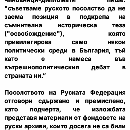
"съветваме руското посолство да не
заема позиция в подкрепа на
съмнителна историческа теза
("освобождение"), която
привилегирова само някои
политически среди в България, тъй
като е намеса във
вътрешнополитическия дебат в
страната ни.”
Посолството на Руската Федерация
отговори сдържано и премислено,
като подчерта, че изложбата
представя материали от фондовете на
руски архиви, които досега не са били