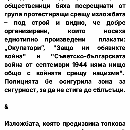
общественици бяха посрещнати от
група протестиращи срещу изложбата
– под строй и видно, че добре
организирани, които носеха
еднотипно произведени плакати:
„Окупатори”, "Защо ни обявихте
война" и "Съветско-българската
война от септември 1944 няма нищо
общо с войната срещу нацизма".
Полицията бе осигурила зона за
сигурност, за да не стига до сблъсъци.
&
Изложбата, която предизвика толкова