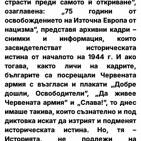
страсти преди самото й откриване”,
озаглавена: „75 години от
освобождението на Източна Европа от
нацизма”, представя архивни кадри –
снимки и информация, които
засвидетелстват историческата
истина от началото на 1944 г. И ако
тогава, както личи на кадрите,
българите са посрещали Червената
армия с възгласи и плакати „Добре
дошли, Освободители”, „Да живее
Червената армия” и „Слава!”, то днес
имаше такива, които съзнателно и под
диктовка искат да изтрият и подменят
историческата истина. Но, тя –
Историята, не подлежи на