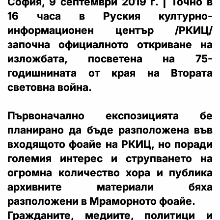
София, 9 септември 2019 г. | Точно в
16 часа в Руския културно-
информационен център /РКИЦ/
започна официалното откриване на
изложбата, посветена на 75-
годишнината от края на Втората
световна война.
Първоначално експозицията бе
планирано да бъде разположена във
входящото фоайе на РКИЦ, но поради
големия интерес и струпването на
огромна количество хора и публика
архивните материали бяха
разположени в Мраморното фоайе.
Гражданите, медиите, политици и