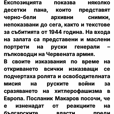
Експозицията показва няколко
десетки пана, които представят
черно-бели архивни снимки,
непоказвани до сега, както и текстове
за събитията от 1944 година. На входа
на залата са представени и маслени
портрети на руски генерали –
пълководци на Червената армия.
В своите изказвания по време на
откриването всички изказващи се
подчертаха ролята и освободителната
мисия на руските войни за
сразяването на хитлерофашизма в
Европа. Посланик Макаров посочи, че
е изненадат от реакциите на
българските власти преди