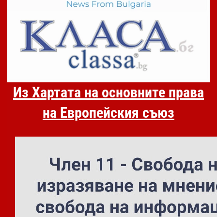
Из Хартата на основните права
на Европейския съюз