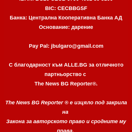
BIC: CECBBGSF
Банка: Централна Кооперативна Банка АД
Основание: дарение
Pay Pal: jbulgaro@gmail.com
С благодарност към ALLE.BG
за отличното
партньорство с
The News BG Reporter
®
.
The News BG Reporter ®
е изцяло под закрила
на
Закона за авторското право
и сродните му
права.