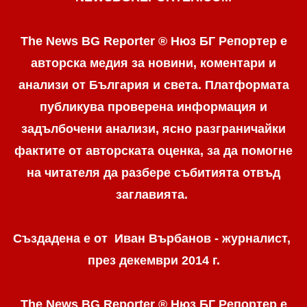
The News BG Reporter ® Нюз БГ Репортер е
авторска медия за новини, коментари и
анализи от България и света. Платформата
публикува проверена информация и
задълбочени анализи, ясно разграничaйки
фактите от авторската оценка, за да помогне
на читателя да разбере събитията отвъд
заглавията.
Създадена е от Иван Върбанов - журналист,
през декември 2014 г.
The News BG Reporter ® Нюз БГ Репортер
е