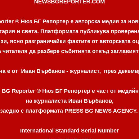
NEWSBGREPORTER.COM
orter ® Нюз БГ Репортер е авторска медия за нов
гария и света. Платформата публикува провере
и, ясно разграничaйки фактите от авторската оц
а читателя да разбере събитията отвъд заглавият
а е от Иван Върбанов - журналист, през декемвр
 BG Reporter ® Нюз БГ Репортер
е част от медийн
на журналиста Иван Върбанов,
заедно с платформата PRESS BG NEWS AGENCY
International Standard Serial Number