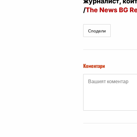
журналист, койт
/
The News BG Re
Сподели
Коментари