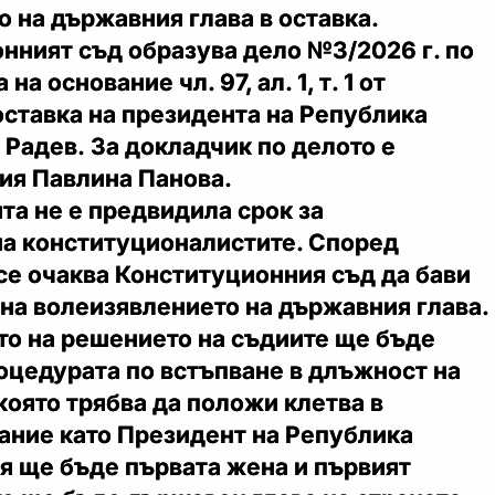
 на държавния глава в оставка.
ият съд образува дело №3/2026 г. по
а основание чл. 97, ал. 1, т. 1 от
ставка на президента на Република
 Радев.
За докладчик по делото е
ия Павлина Панова.
 не е предвидила срок за
на конституционалистите. Според
се очаква Конституционния съд да бави
на волеизявлението на държавния глава.
то на решението на съдиите ще бъде
оцедурата по встъпване в длъжност на
която трябва да положи клетва в
ание като Президент на Република
тя ще бъде първата жена и първият