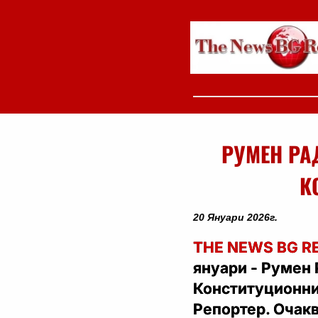
РУМЕН РА
К
20 Януари 2026г.
THE NEWS BG R
януари - Румен 
Конституционния
Репортер. Очакв