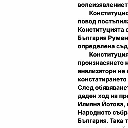
волеизявлението
Конституционн
повод постъпила н
Конституцията о
България Румен
определена съд
Конституцията
произнасянето 
анализатори не 
констатирането 
След обявяване
даден ход на пр
Илияна Йотова, 
Народното събр
България. Така 