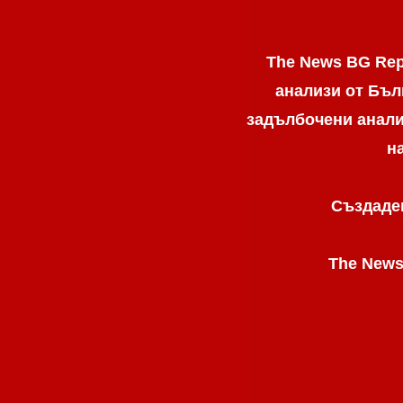
The News BG Rep
анализи от Бъл
задълбочени анализ
н
Създаден
The News