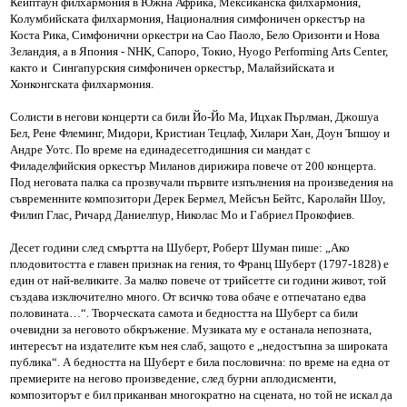
Кейптаун филхармония в Южна Африка, Мексиканска филхармония,
Колумбийската филхармония, Националния симфоничен оркестър на
Коста Рика, Симфонични оркестри на Сао Паоло, Бело Оризонти и Нова
Зеландия, а в Япония - NHK, Сапоро, Токио, Hyogo Performing Arts Center,
както и Сингапурския симфоничен оркестър, Малайзийската и
Хонконгската филхармония.
Солисти в негови концерти са били Йо-Йо Ма, Ицхак Пърлман, Джошуа
Бел, Рене Флеминг, Мидори, Кристиан Тецлаф, Хилари Хан, Доун Ъпшоу и
Андре Уотс. По време на единадесетгодишния си мандат с
Филаделфийския оркестър Миланов дирижира повече от 200 концерта.
Под неговата палка са прозвучали първите изпълнения на произведения на
съвременните композитори Дерек Бермел, Мейсън Бейтс, Каролайн Шоу,
Филип Глас, Ричард Даниелпур, Николас Мо и Габриел Прокофиев.
Десет години след смъртта на Шуберт, Роберт Шуман пише: „Ако
плодовитостта е главен признак на гения, то Франц Шуберт (1797-1828) е
един от най-великите. За малко повече от трийсетте си години живот, той
създава изключително много. От всичко това обаче е отпечатано едва
половината…“. Творческата самота и бедността на Шуберт са били
очевидни за неговото обкръжение. Музиката му е останала непозната,
интересът на издателите към нея слаб, защото е „недостъпна за широката
публика“. А бедността на Шуберт е била пословична: по време на една от
премиерите на негово произведение, след бурни аплодисменти,
композиторът е бил приканван многократно на сцената, но той не искал да