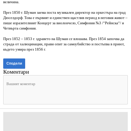
величина.
През 1850 г. Шуман заема поста музикален директор на оркестъра на град
Дюселдорф. Това е първият и единствен щастлив период в неговия живот –
пише изразителният Концерт за виолончело, Симфония №3 /“Рейнска“/ и
Четвърта симфония.
През 1852 – 1853 г. здравето на Шуман се влошава. През 1854 започва да
страда от халюцинации, прави опит за самоубийство и постъпва в приют,
където умира през 1856 г.
Сподели
Коментари