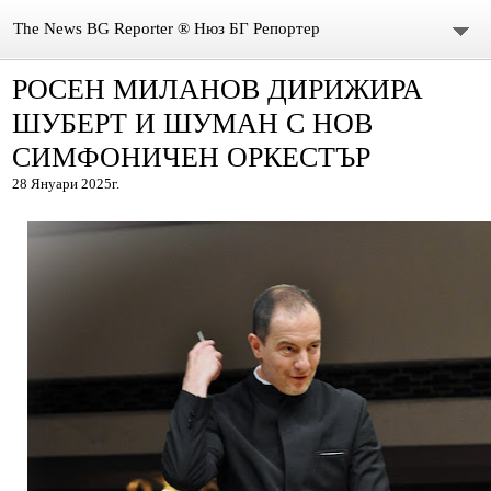
The News BG Reporter ® Нюз БГ Репортер
РОСЕН МИЛАНОВ ДИРИЖИРА
НОВИНИ
ШУБЕРТ И ШУМАН С НОВ
ЗА НАС
СИМФОНИЧЕН ОРКЕСТЪР
28 Януари 2025г.
КОНТАКТИ
ВИДЕО
DONATION
ISSN : 3033-1684
Иван Върбанов – журналист | The News BG Reporter
РЕДАКЦИОННА ПОЛИТИКА НА THE NEWS BG REPORTER