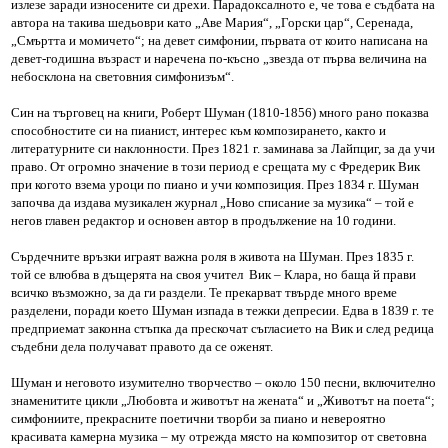
излезе заради износените си дрехи. Парадоксалното е, че това е съдбата на
автора на такива шедьоври като „Аве Мария“, „Горски цар“, Серенада,
„Смъртта и момичето“; на девет симфонии, първата от които написана на
девет-годишна възраст и наречена по-късно „звезда от първа величина на
небосклона на световния симфонизъм“.
Син на търговец на книги, Роберт Шуман (1810-1856) много рано показва
способностите си на пианист, интерес към композирането, както и
литературните си наклонности. През 1821 г. заминава за Лайпциг, за да учи
право. От огромно значение в този период е срещата му с Фредерик Вик
при когото взема уроци по пиано и учи композиция. През 1834 г. Шуман
започва да издава музикален журнал „Ново списание за музика“ – той е
негов главен редактор и основен автор в продължение на 10 години.
Сърдечните връзки играят важна роля в живота на Шуман. През 1835 г.
той се влюбва в дъщерята на своя учител Вик – Клара, но баща й прави
всичко възможно, за да ги раздели. Те прекарват твърде много време
разделени, поради което Шуман изпада в тежки депресии. Едва в 1839 г. те
предприемат законна стъпка да прескочат съгласието на Вик и след редица
съдебни дела получават правото да се оженят.
Шуман и неговото изумително творчество – около 150 песни, включително
знаменитите цикли „Любовта и животът на жената“ и „Животът на поета“;
симфониите, прекрасните поетични творби за пиано и невероятно
красивата камерна музика – му отрежда място на композитор от световна