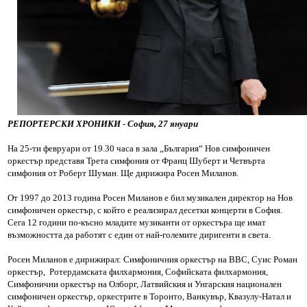
РЕПОРТЕРСКИ ХРОНИКИ - София, 27 януари
На 25-ти февруари от 19.30 часа в зала „България“ Нов симфоничен
оркестър представя Трета симфония от Франц Шуберт и Четвърта
симфония от Роберт Шуман. Ще дирижира Росен Миланов.
От 1997 до 2013 година Росен Миланов е бил музикален директор на Нов
симфоничен оркестър, с който е реализирал десетки концерти в София.
Сега 12 години по-късно младите музиканти от оркестъра ще имат
възможността да работят с един от най-големите диригенти в света.
Росен Миланов е дирижирал: Симфоничния оркестър на BBC, Суис Роман
оркестър, Ротердамската филхармония, Софийската филхармония,
Симфонични оркестър на Олборг, Латвийския и Унгарския национален
симфоничен оркестър, оркестрите в Торонто, Ванкувър, Квазулу-Натал и