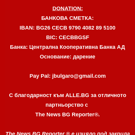
DONATION:
БАНКОВА СМЕТКА:
IBAN: BG26 CECB 9790 4082 89 5100
BIC: CECBBGSF
Банка: Централна Кооперативна Банка АД
Основание: дарение
Pay Pal: jbulgaro@gmail.com
С благодарност към ALLE.BG
за отличното
партньорство с
The News BG Reporter
®
.
The News BG Reporter ®
е изцяло под закрила