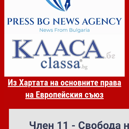
Из Хартата на основните права
на Европейския съюз