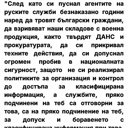
"След като си пуснал агентите на
руските служби безнаказано години
наред да тровят български граждани,
да взривяват наши складове с военна
продукция, както твърдят ДАНС и
прокуратурата, да си прикривал
техните действия, да си допуснал
огромен пробив в националната
сигурност, защото не си реализирал
политиките зa организация и контрол
до достъпа за класифицирана
информация, а службите, пряко
подчинени на теб са отговорни за
това, са на пряко подчинение на теб,
за допуск и боравенето с
класифицирана информация при това,