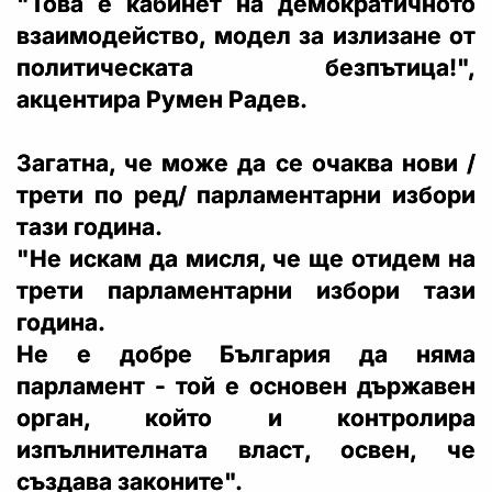
"Това е кабинет на демократичното
взаимодейство, модел за излизане от
политическата безпътица!",
акцентира Румен Радев.
Загатна, че може да се очаква нови /
трети по ред/ парламентарни избори
тази година.
"Не искам да мисля, че ще отидем на
трети парламентарни избори тази
година.
Не е добре България да няма
парламент - той е основен държавен
орган, който и контролира
изпълнителната власт, освен, че
създава законите".