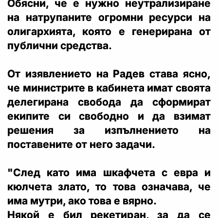
Обясни, че е нужно неутрализиране
на натрупаните огромни ресурси на
олигархията, която е генерирана от
публични средства.
От изявлението на Радев става ясно,
че министрите в кабинета имат своята
делегирана свобода да сформират
екипите си свободно и да взимат
решения за изпълнението на
поставените от него задачи.
"След като има шкафчета с евра и
кюлчета злато, то това означава, че
има мутри, ако това е вярно.
Някой е бил рекетиран, за да се