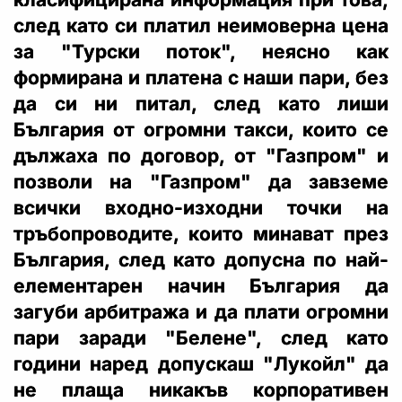
след като си платил неимоверна цена
за "Турски поток", неясно как
формирана и платена с наши пари, без
да си ни питал, след като лиши
България от огромни такси, които се
дължаха по договор, от "Газпром" и
позволи на "Газпром" да завземе
всички входно-изходни точки на
тръбопроводите, които минават през
България, след като допусна по най-
елементарен начин България да
загуби арбитража и да плати огромни
пари заради "Белене", след като
години наред допускаш "Лукойл" да
не плаща никакъв корпоративен