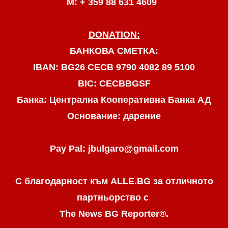
М: + 359 88 631 4609
DONATION:
БАНКОВА СМЕТКА:
IBAN: BG26 CECB 9790 4082 89 5100
BIC: CECBBGSF
Банка: Централна Кооперативна Банка АД
Основание: дарение
Pay Pal: jbulgaro@gmail.com
С благодарност към ALLE.BG
за отличното
партньорство с
The News BG Reporter
®
.