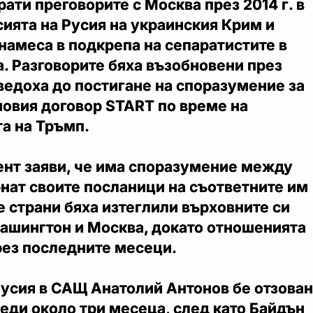
ати преговорите с Москва през 2014 г. в
сията на Русия на украинския Крим и
намеса в подкрепа на сепаратистите в
. Разговорите бяха възобновени през
доведоха до постигане на споразумение за
новия договор START по време на
а на Тръмп.
ент заяви, че има споразумение между
нат своите посланици на съответните им
е страни бяха изтеглили върховните си
Вашингтон и Москва, докато отношенията
рез последните месеци.
Русия в САЩ Анатолий Антонов бе отзован
еди около три месеца, след като Байдън