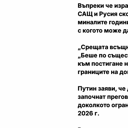
Въпреки че изр
САЩ и Русия ско
миналите години
с когото може д
„Срещата всъщн
„Беше по същес
към постигане н
границите на до
Путин заяви, че
започнат прегов
доколкото огран
2026 г.