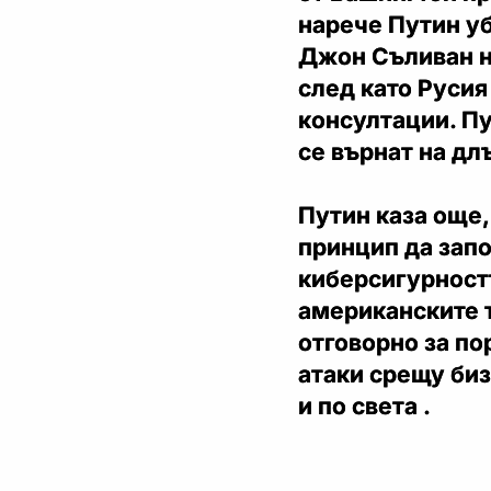
нарече Путин у
Джон Съливан н
след като Русия
консултации. Пу
се върнат на дл
Путин каза още,
принцип да запо
киберсигурностт
американските т
отговорно за п
атаки срещу би
и по света .