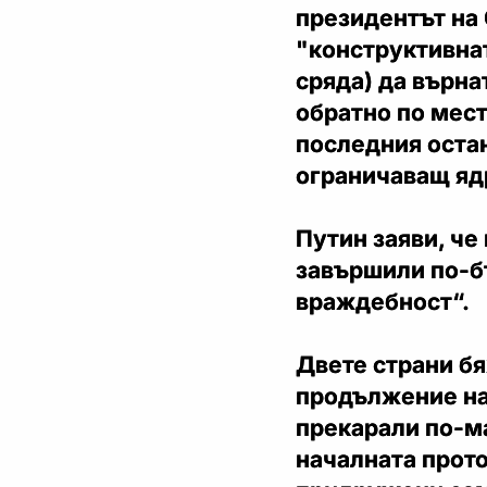
президентът на
"конструктивнат
сряда) да върна
обратно по мест
последния оста
ограничаващ яд
Путин заяви, че
завършили по-б
враждебност“.
Двете страни бя
продължение на 
прекарали по-ма
началната прот