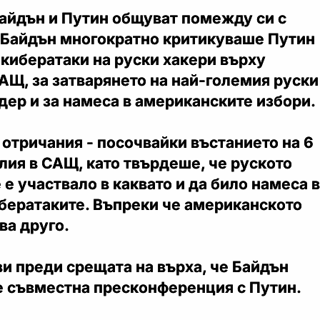
айдън и Путин общуват помежду си с
. Байдън многократно критикуваше Путин
кибератаки на руски хакери върху
АЩ, за затварянето на най-големия руски
ер и за намеса в американските избори.
 отричания - посочвайки въстанието на 6
лия в САЩ, като твърдеше, че руското
 е участвало в каквато и да било намеса в
ибератаките. Въпреки че американското
ва друго.
и преди срещата на върха, че Байдън
е съвместна пресконференция с Путин.