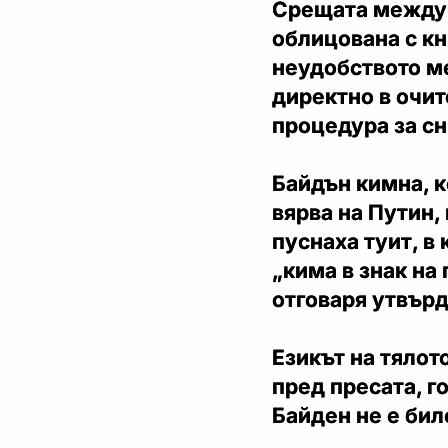
Срещата между 
облицована с кн
неудобството ме
директно в очит
процедура за с
Байдън кимна, к
вярва на Путин,
пуснаха туит, в
„кима в знак на
отговаря утвърд
Езикът на тялот
пред пресата, г
Байден не е бил