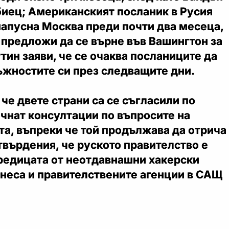
биец; Американският посланик в Русия
апусна Москва преди почти два месеца,
 предложи да се върне във Вашингтон за
тин заяви, че се очаква посланиците да
ъжностите си през следващите дни.
 че двете страни са се съгласили по
чнат консултации по въпросите на
а, въпреки че той продължава да отрича
върдения, че руското правителство е
оредицата от неотдавнашни хакерски
знеса и правителствените агенции в САЩ