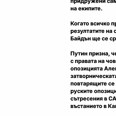
придружени сам
на екипите.
Когато всичко п
резултатите на
Байдън ще се с
Путин призна, ч
с правата на чо
опозицията Але
затворническата
повтарящите се
руските опозиц
сътресения в С
въстанието в Ка