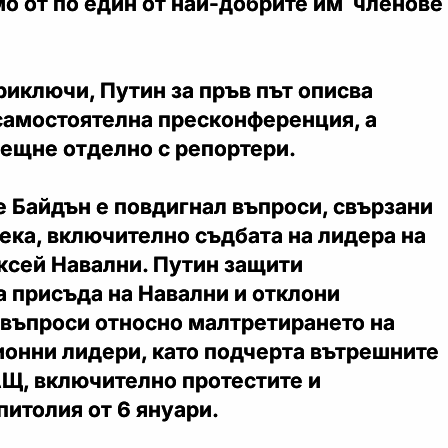
о от по един от най-добрите им членове
риключи, Путин за пръв път описва
 самостоятелна пресконференция, а
рещне отделно с репортери.
е Байдън е повдигнал въпроси, свързани
века, включително съдбата на лидера на
ксей Навални. Путин защити
 присъда на Навални и отклони
 въпроси относно малтретирането на
ионни лидери, като подчерта вътрешните
АЩ, включително протестите и
питолия от 6 януари.