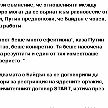
ази съмнение, че отношенията между
ро могат да се върнат към равновесие от
, Путин предположи, че Байдън е човек,
а работи.
ост беше много ефективна“, каза Путин.
тво, беше конкретно. Тя беше насочена
а резултати и един от тях изместваше
верието. "
 двамата с Байдън са се договорили да
ори за рестрикция на ядрените оръжия,
ичителният договор START, изтича през