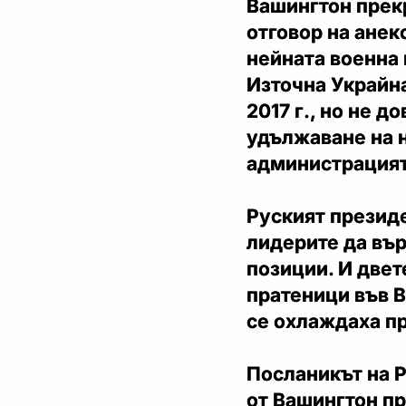
Вашингтон прекр
отговор на анек
нейната военна 
Източна Украйна
2017 г., но не 
удължаване на 
администрацият
Руският презид
лидерите да вър
позиции. И двет
пратеници във 
се охлаждаха п
Посланикът на 
от Вашингтон пр