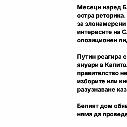
Месеци наред Б
остра реторика
за злонамерени 
интересите на С
опозиционен лид
Путин реагира с
януари в Капито
правителство не
изборите или к
разузнаване каз
Белият дом обяв
няма да провед