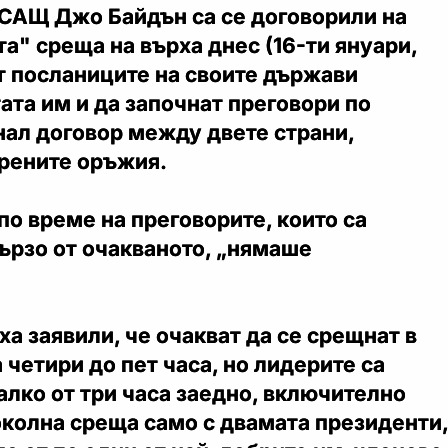
 САЩ Джо Байдън са се договорили на
а" среща на върха днес (16-ти януари,
т посланиците на своите държави
ата им и да започнат преговори по
нал договор между двете страни,
рените оръжия.
 по време на преговорите, които са
ързо от очакваното, „нямаше
ха заявили, че очакват да се срещнат в
четири до пет часа, но лидерите са
лко от три часа заедно, включително
околна среща само с двамата президенти,