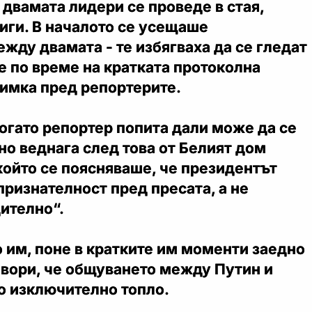
двамата лидери се проведе в стая,
иги. В началото се усещаше
жду двамата - те избягваха да се гледат
е по време на кратката протоколна
нимка пред репортерите.
огато репортер попита дали може да се
 но веднага след това от Белият дом
 който се поясняваше, че президентът
 признателност пред пресата, а не
ително“.
о им, поне в кратките им моменти заедно
овори, че общуването между Путин и
о изключително топло.