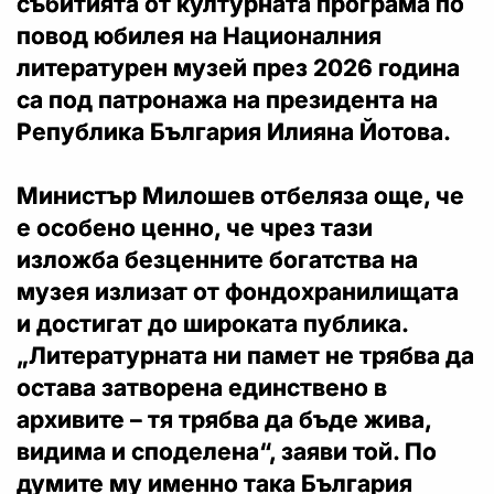
събитията от културната програма по
повод юбилея на Националния
литературен музей през 2026 година
са под патронажа на президента на
Република България Илияна Йотова.
Министър Милошев отбеляза още, че
е особено ценно, че чрез тази
изложба безценните богатства на
музея излизат от фондохранилищата
и достигат до широката публика.
„Литературната ни памет не трябва да
остава затворена единствено в
архивите – тя трябва да бъде жива,
видима и споделена“, заяви той. По
думите му именно така България