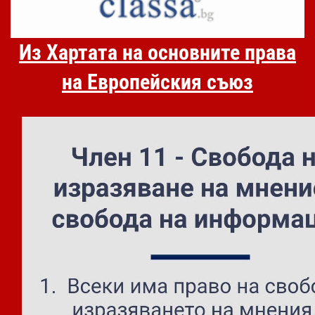
Из Хартата на основните права
на Европейския съюз