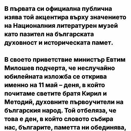
В първата си официална публична
изява той акцентира върху значението
на Националния литературен музей
като пазител на българската
духовност и историческата памет.
В своето приветствие министър Евтим
Милошев подчерта, че неслучайно
юбилейната изложба се открива
именно на 11 май – деня, в който
почитаме светите братя Кирил и
Методий, духовните първоучители на
българския народ. Той отбеляза, че
това е ден, в който словото събира
нас, българите, паметта ни обединява,