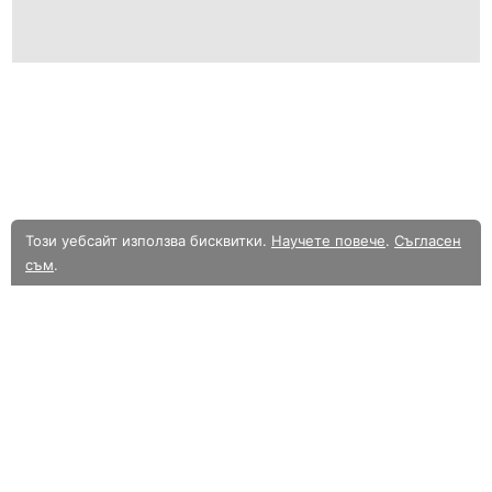
Този уебсайт използва бисквитки.
Научете повече
.
Съгласен
съм
.
В момента разглеждате олекотената мобилна версия на уебсайта.
Към
пълната версия.
Уебсайт в Alle.bg