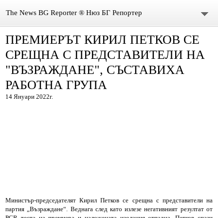
The News BG Reporter ® Нюз БГ Репортер
ПРЕМИЕРЪТ КИРИЛ ПЕТКОВ СЕ
НОВИНИ
СРЕЩНА С ПРЕДСТАВИТЕЛИ НА
ЗА НАС
"ВЪЗРАЖДАНЕ", СЪСТАВИХА
РАБОТНА ГРУПА
КОНТАКТИ
14 Януари 2022г.
ВИДЕО
DONATION
ISSN : 3033-1684
Иван Върбанов – журналист | The News BG Reporter
РЕДАКЦИОННА ПОЛИТИКА НА THE NEWS BG REPORTER
Министър-председателят Кирил Петков се срещна с представители на
партия „Възраждане“. Веднага след като излезе негативният резултат от
PCR теста на премиера и наложената изолация отпадна, Петков спази