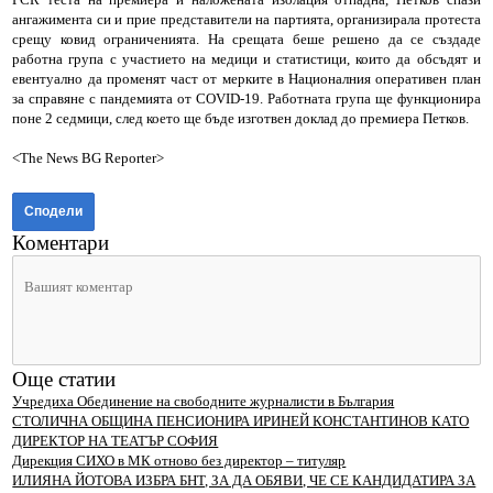
ангажимента си и прие представители на партията, организирала протеста
срещу ковид ограниченията. На срещата беше решено да се създаде
работна група с участието на медици и статистици, които да обсъдят и
евентуално да променят част от мерките в Националния оперативен план
за справяне с пандемията от COVID-19. Работната група ще функционира
поне 2 седмици, след което ще бъде изготвен доклад до премиера Петков.
<The News BG Reporter>
Сподели
Коментари
Още статии
Учредиха Обединение на свободните журналисти в България
СТОЛИЧНА ОБЩИНА ПЕНСИОНИРА ИРИНЕЙ КОНСТАНТИНОВ КАТО
ДИРЕКТОР НА ТЕАТЪР СОФИЯ
Дирекция СИХО в МК отново без директор – титуляр
ИЛИЯНА ЙОТОВА ИЗБРА БНТ, ЗА ДА ОБЯВИ, ЧЕ СЕ КАНДИДАТИРА ЗА