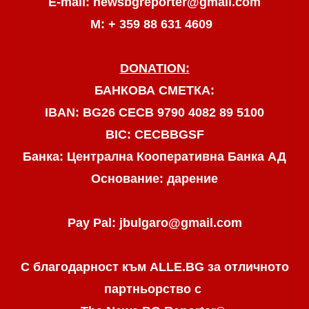
E-mail: newsbgreporter@gmail.com
М: + 359 88 631 4609
DONATION:
БАНКОВА СМЕТКА:
IBAN: BG26 CECB 9790 4082 89 5100
BIC: CECBBGSF
Банка: Централна Кооперативна Банка АД
Основание: дарение
Pay Pal: jbulgaro@gmail.com
С благодарност към ALLE.BG
за отличното
партньорство с