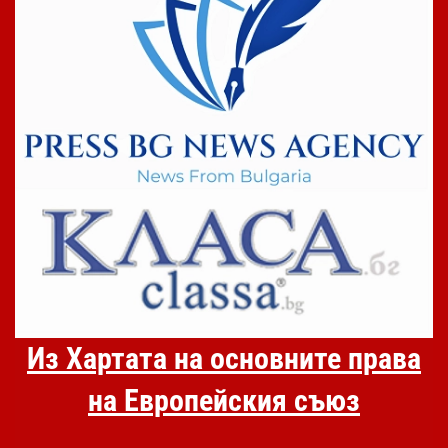
Из Хартата на основните права
на Европейския съюз