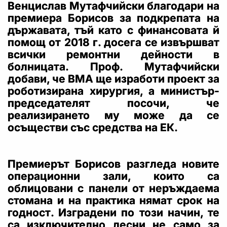
Венцислав Мутафчийски благодари на
премиера Борисов за подкрепата на
държавата, тъй като с финансовата й
помощ от 2018 г. досега се извършват
всички ремонтни дейности в
болницата. Проф. Мутафчийски
добави, че ВМА ще изработи проект за
роботизирана хирургия, а министър-
председателят посочи, че
реализирането му може да се
осъществи със средства на ЕК.
Премиерът Борисов разгледа новите
операционни зали, които са
облицовани с панели от неръждаема
стомана и на практика нямат срок на
годност. Изградени по този начин, те
са изключително лесни не само за