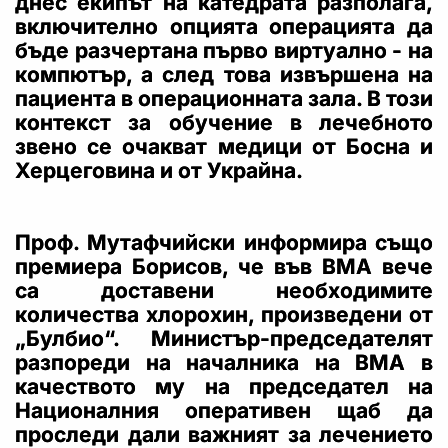
днес екипът на катедрата разполага,
включително опцията операцията да
бъде разчертана първо виртуално - на
компютър, а след това извършена на
пациента в операционната зала. В този
контекст за обучение в лечебното
звено се очакват медици от Босна и
Херцеговина и от Украйна.
Проф. Мутафчийски информира също
премиера Борисов, че във ВМА вече
са доставени необходимите
количества хлорохин, произведени от
„Булбио“. Министър-председателят
разпореди на началника на ВМА в
качеството му на председател на
Националния оперативен щаб да
проследи дали важният за лечението