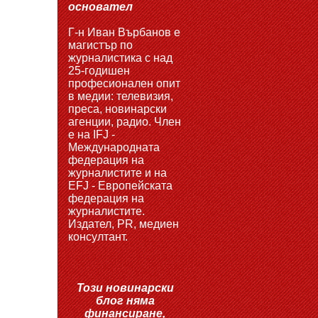
основател
Г-н Иван Върбанов е
магистър по
журналистика с над
25-годишен
професионален опит
в медии: телевизия,
преса, новинарски
агенции, радио. Член
е на IFJ -
Международната
федерация на
журналистите и на
EFJ - Европейската
федерация на
журналистите.
Издател, PR, медиен
консултант.
Този новинарски
блог няма
финансиране,