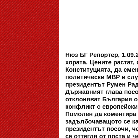
Нюз БГ Репортер, 1.09.
хората. Цените растат, 
Конституцията, да сме
политически МВР и служ
президентът Румен Рад
Държавният глава посо
отклоняват България от
конфликт с европейски
Помолен да коментира 
задълбочаващото се ка
президентът посочи, че
се оттегля от поста и 