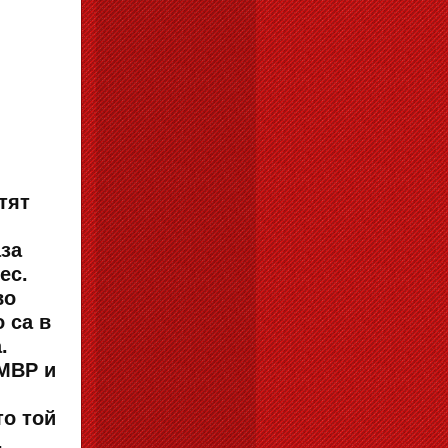
тят
аза
ес.
во
 са в
.
 МВР и
то той
,