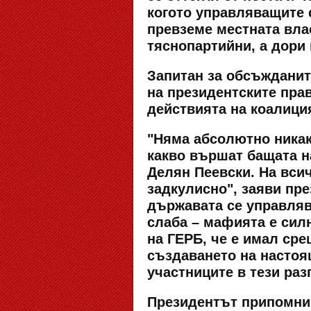
когото управляващите 
превземе местната вла
тяснопартийни, а дори
Запитан за обсъжданит
на президентските пра
действията на коалици
"Няма абсолютно никак
какво вършат бащата н
Делян Пеевски. На всич
задкулисно", заяви прe
държавата се управлява
слаба – мафията е силн
на ГЕРБ, че е имал сре
създаването на настоя
участниците в тези раз
Президентът припомни 