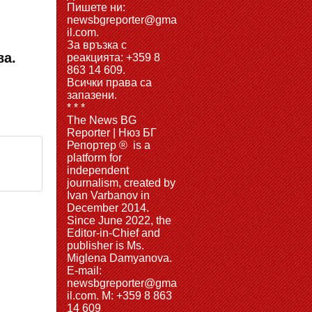
Пишете ни:
newsbgreporter@gma
il.com.
За връзка с
ва.
реакцията: +359 8
863 14 609.
Всички права са
запазени.
* * *
The News BG
Reporter | Нюз БГ
Репортер ® is a
platform for
independent
journalism, created by
Ivan Varbanov in
December 2014.
Since June 2022, the
Editor-in-Chief and
publisher is Ms.
Miglena Damyanova.
Е-mail:
newsbgreporter@gma
il.com. M: +359 8 863
14 609