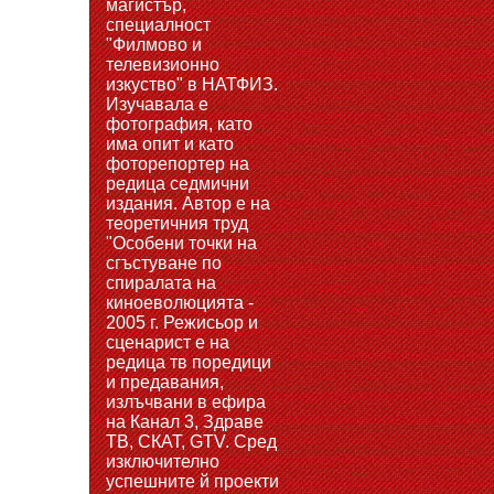
магистър,
специалност
"Филмово и
телевизионно
изкуство" в НАТФИЗ.
Изучавала е
фотография, като
има опит и като
фоторепортер на
редица седмични
издания. Автор е на
теоретичния труд
"Особени точки на
сгъстуване по
спиралата на
киноеволюцията -
2005 г. Режисьор и
сценарист е на
редица тв поредици
и предавания,
излъчвани в ефира
на Канал 3, Здраве
ТВ, СКАТ, GTV. Сред
изключително
успешните й проекти