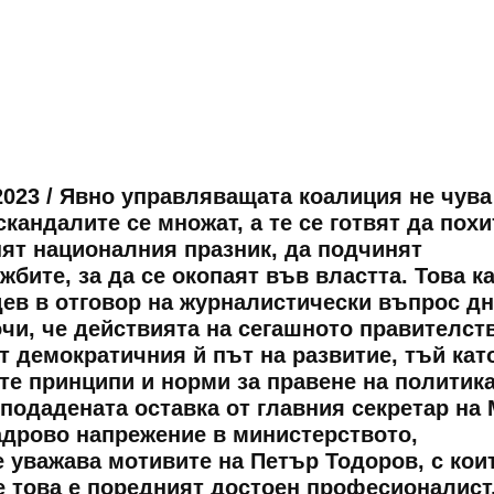
2023 /
Явно управляващата коалиция не чува
скандалите се множат, а те се готвят да похи
нят националния празник, да подчинят
бите, за да се окопаят във властта. Това к
ев в отговор на журналистически въпрос дн
чи, че действията на сегашното правителст
 демократичния й път на развитие, тъй като
те принципи и норми за правене на политика
подадената оставка от главния секретар на
дрово напрежение в министерството,
 уважава мотивите на Петър Тодоров, с кои
че това е поредният достоен професионалист