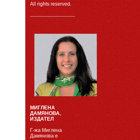
All rights reserved.
МИГЛЕНА
ДАМЯНОВА,
ИЗДАТЕЛ
Г-жа Миглена
Дамянова е