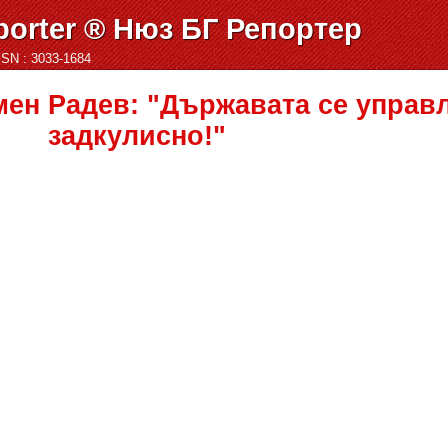
orter ® Нюз БГ Репортер
ISSN : 3033-1684
ен Радев: "Държавата се управ
задкулисно!"