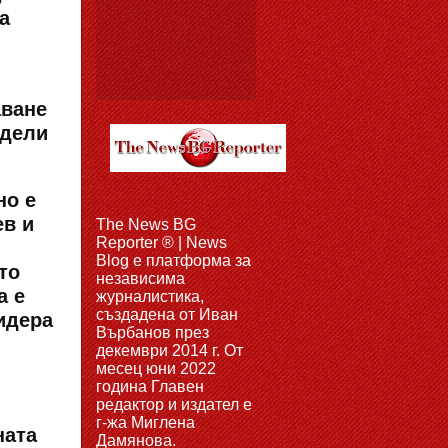
а
аване
едели
но е
ев и
The News BG
Reporter ® | News
Blog e платформа за
то
независима
а е
журналистика,
създадена от Иван
идера
Върбанов през
декември 2014 г. От
месец юни 2022
година Главен
редактор и издател е
г-жа Миглена
ната
Дамянова.