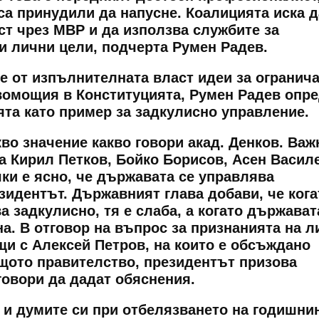
са принудили да напусне. Коалицията иска д
ст чрез МВР и да използва службите за
 и лични цели, подчерта Румен Радев.
е от изпълнителната власт идеи за огранич
вомощия в Конституцията, Румен Радев опр
ята като пример за задкулисно управление.
во значение какво говори акад. Денков. Важ
а Кирил Петков, Бойко Борисов, Асен Васил
ки е ясно, че държавата се управлява
зидентът. Държавният глава добави, че кога
 задкулисно, тя е слаба, а когато държават
а. В отговор на въпрос за признанията на л
щи с Алексей Петров, на които е обсъждано
щото правителство, президентът призова
говори да дадат обяснения.
и думите си при отбелязването на годишни