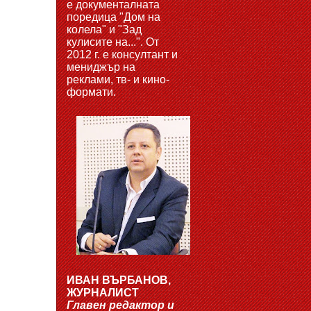
е документалната
поредица "Дом на
колела" и "Зад
кулисите на...". От
2012 г. е консултант и
мениджър на
реклами, тв- и кино-
формати.
ИВАН ВЪРБАНОВ,
ЖУРНАЛИСТ
Главен редактор и