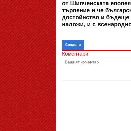
от Шипченската епопея,
търпение и че българс
достойнство и бъдеще 
наложи, и с всенародн
Сподели
Коментари