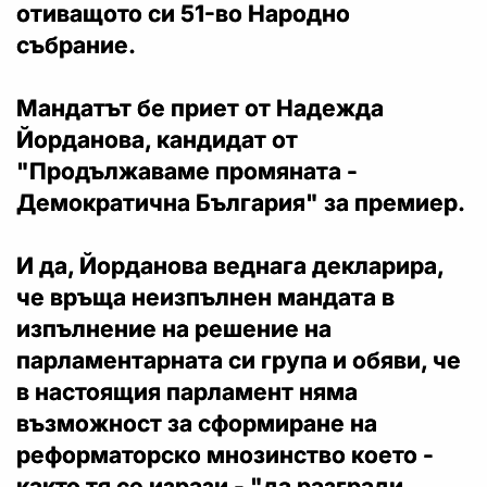
отиващото си 51-во Народно
събрание.
Мандатът бе приет от Надежда
Йорданова, кандидат от
"Продължаваме промяната -
Демократична България" за премиер.
И да, Йорданова веднага декларира,
че връща неизпълнен мандата в
изпълнение на решение на
парламентарната си група и обяви, че
в настоящия парламент няма
възможност за сформиране на
реформаторско мнозинство което -
както тя се изрази - "да разгради