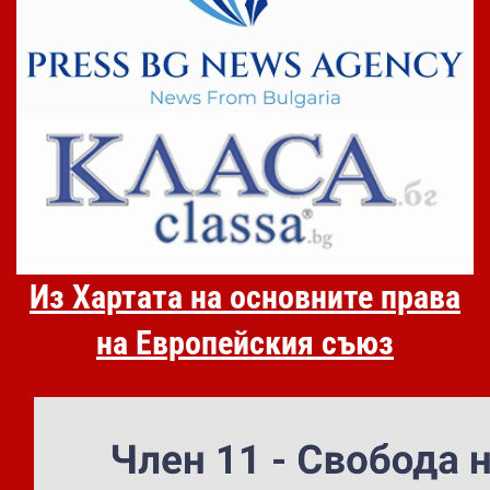
Из Хартата на основните права
на Европейския съюз