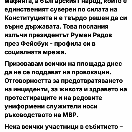
мафията, а българският народ, който е
единственият суверен по силата на
Конституцията и е твърдо решен да си
върне държавата. Това послания
излъчи президентът Румен Радов
през Фейсбук - профила си в
социалната мрежа.
Призовавам всички на площада днес
да не се поддават на провокации.
Отговорността за предотвратяването
на инциденти, за живота и здравето на
протестиращите и на редовите
униформени служители носи
ръководството на МВР.
Нека всички участници в събитието –