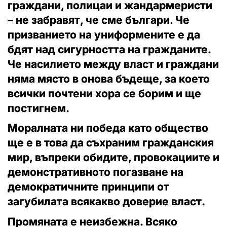
граждани, полицаи и жандармеристи
– не забравят, че сме българи. Че
призванието на униформените е да
бдят над сигурността на гражданите.
Че насилието между власт и граждани
няма място в онова бъдеще, за което
всички почтени хора се борим и ще
постигнем.
Моралната ни победа като общество
ще е в това да съхраним гражданския
мир, въпреки обидите, провокациите и
демонстративното погазване на
демократичните принципи от
загубилата всякакво доверие власт.
Промяната е неизбежна. Всяко