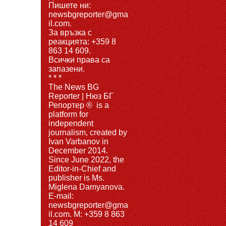
Пишете ни:
newsbgreporter@gma
il.com.
За връзка с
реакцията: +359 8
863 14 609.
Всички права са
запазени.
* * *
The News BG
Reporter | Нюз БГ
Репортер ® is a
platform for
independent
journalism, created by
Ivan Varbanov in
December 2014.
Since June 2022, the
Editor-in-Chief and
publisher is Ms.
Miglena Damyanova.
Е-mail:
newsbgreporter@gma
il.com. M: +359 8 863
14 609