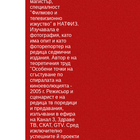
магистър,
специалност
"Филмово и
телевизионно
изкуство" в НАТФИЗ.
Изучавала е
фотография, като
има опит и като
фоторепортер на
редица седмични
издания. Автор е на
теоретичния труд
"Особени точки на
сгъстуване по
спиралата на
киноеволюцията -
2005 г. Режисьор и
сценарист е на
редица тв поредици
и предавания,
излъчвани в ефира
на Канал 3, Здраве
ТВ, СКАТ, GTV. Сред
изключително
успешните й проекти