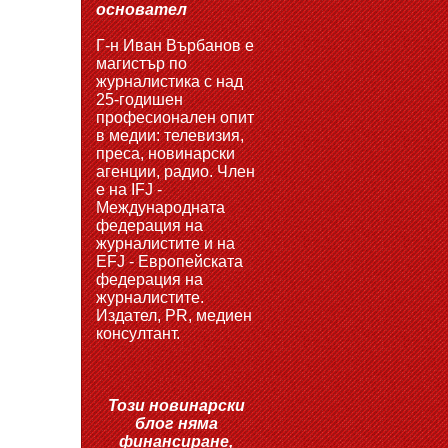
основател
Г-н Иван Върбанов е
магистър по
журналистика с над
25-годишен
професионален опит
в медии: телевизия,
преса, новинарски
агенции, радио. Член
е на IFJ -
Международната
федерация на
журналистите и на
EFJ - Европейската
федерация на
журналистите.
Издател, PR, медиен
консултант.
Този новинарски
блог няма
финансиране,