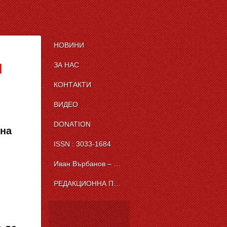
НОВИНИ
ЗА НАС
И
КОНТАКТИ
ВИДЕО
DONATION
 на
ISSN : 3033-1684
Иван Върбанов – журналист | The News BG Reporter
РЕДАКЦИОННА ПОЛИТИКА НА THE NEWS BG REPORTER