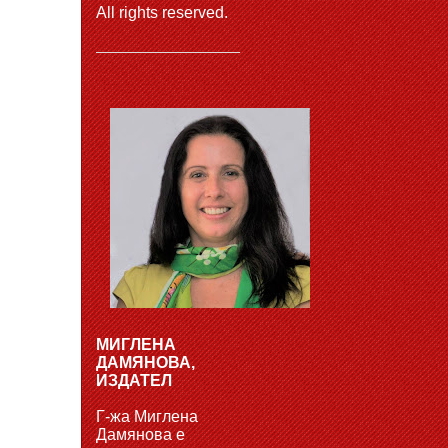
All rights reserved.
МИГЛЕНА
ДАМЯНОВА,
ИЗДАТЕЛ
Г-жа Миглена
Дамянова е