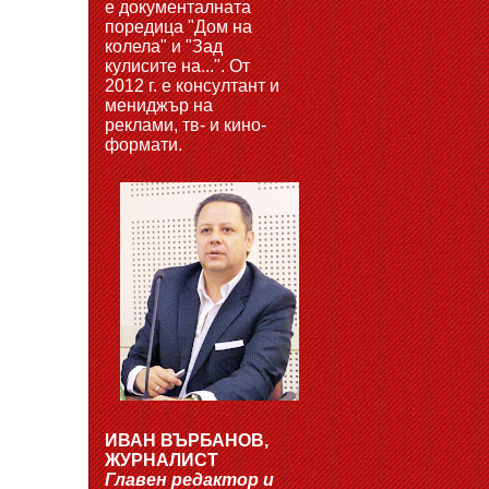
е документалната
поредица "Дом на
колела" и "Зад
кулисите на...". От
2012 г. е консултант и
мениджър на
реклами, тв- и кино-
формати.
ИВАН ВЪРБАНОВ,
ЖУРНАЛИСТ
Главен редактор и