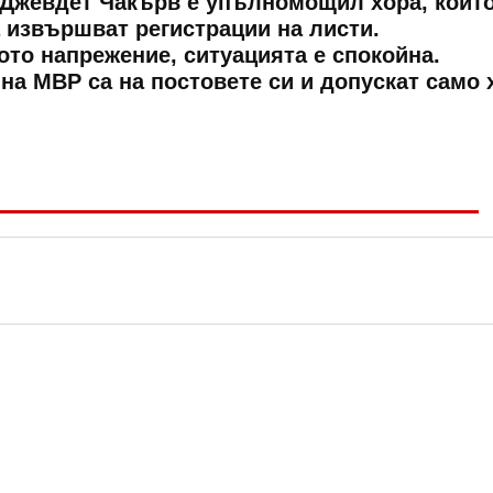
Джевдет Чакърв е упълномощил хора, които
а извършват регистрации на листи.
ото напрежение, ситуацията е спокойна.
на МВР са на постовете си и допускат само 