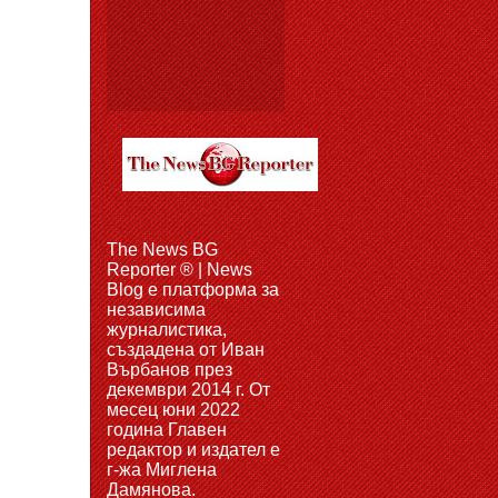
The News BG
Reporter ® | News
Blog e платформа за
независима
журналистика,
създадена от Иван
Върбанов през
декември 2014 г. От
месец юни 2022
година Главен
редактор и издател е
г-жа Миглена
Дамянова.