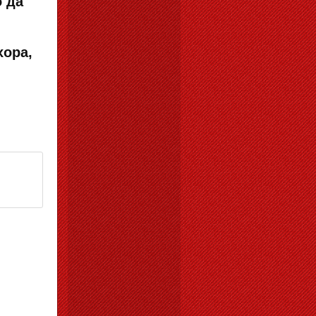
 да
хора,