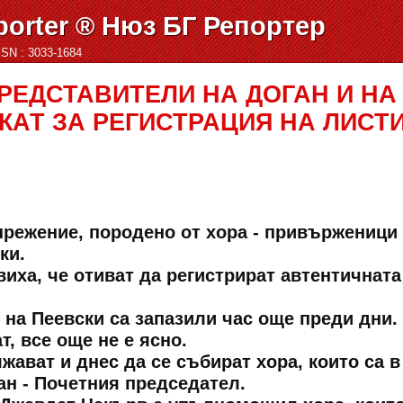
orter ® Нюз БГ Репортер
ISSN : 3033-1684
ПРЕДСТАВИТЕЛИ НА ДОГАН И НА
КАТ ЗА РЕГИСТРАЦИЯ НА ЛИСТ
режение, породено от хора - привърженици
ки.
иха, че отиват да регистрират автентичната
о на Пеевски са запазили час още преди дни.
т, все още не е ясно.
ават и днес да се събират хора, които са в
ан - Почетния председател.