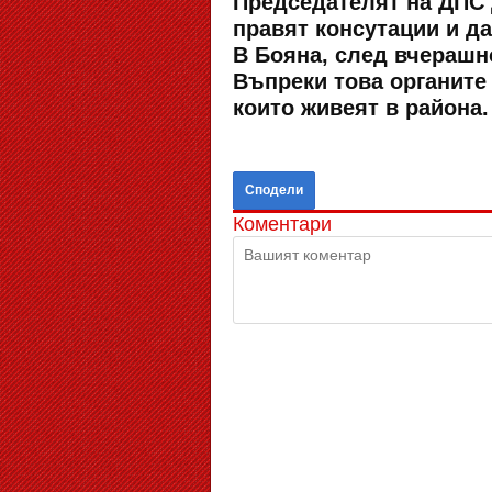
Председателят на ДПС 
правят консутации и д
В Бояна, след вчерашн
Въпреки това органите 
които живеят в района.
Сподели
Коментари