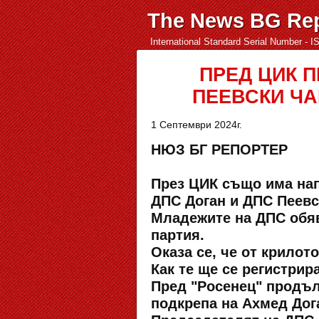
The News BG Rep
International Standard Serial Number - 
ПРЕД ЦИК 
ПЕЕВСКИ ЧА
1 Септември 2024г.
НЮЗ БГ РЕПОРТЕР
През ЦИК също има нап
ДПС Доган и ДПС Пеевс
Младежите на ДПС обяв
партия.
Оказа се, че от крилот
Как те ще се регистрира
Пред "Росенец" продълж
подкрепа на Ахмед Дог