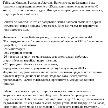
Тайланд, Унгария, Румъния, Австрия. Научните му публикации бяха
издадени и преведени в повече от 25 държави, автор е на повече от 40
книги, стотици статии и студии. Има десетки преводи от старомонголски,
старокорейски и тибетски.
Сашата бе човекът, който се раздаваше, който направи възможни дори и
невъзможни неща в нашата Алма матер. Днес Центърът по кореистика
носи неговото име.
Излязлата от печат Библиография, отпечатана с подкрепата на ФА
"Россътрудничество", е уникално издание, обхващащо 432 публикации на
проф. Федотов, от които:
- 24 монографии,
- 282 студии и статии,
-26 преводи на книги от монголски, старомонголски, тибетски,
старотибетски, корейски и други езици,
- 22 преводи от български на руски език,
- предговори на книги, рецензии и др., публикувани до 2021 г.
Изданието съдържа множество приложения, които представят в пълнота
богатата научна дейност на проф. Федотов като изследовател,
преподавател, научен ръководител, организатор, международник и
приятел.
Библиографията е втората, от трите книги, свързани с научното и
творческо наследство на проф. Федотов. Първата бе преведената от
старотибетски "Тибетска книга на мъртвите Бардо". В предговора към нея
Федотов пише: "И след като самият [Карл Густав] Юнг твърди, че на Запад
няма нищо, което може да се сравни с "Тибетската книга на мъртвите",