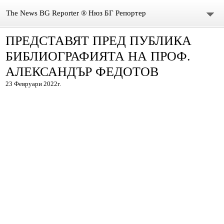
The News BG Reporter ® Нюз БГ Репортер
ПРЕДСТАВЯТ ПРЕД ПУБЛИКА
НОВИНИ
БИБЛИОГРАФИЯТА НА ПРОФ.
ЗА НАС
АЛЕКСАНДЪР ФЕДОТОВ
23 Февруари 2022г.
КОНТАКТИ
ВИДЕО
DONATION
ISSN : 3033-1684
Иван Върбанов – журналист | The News BG Reporter
РЕДАКЦИОННА ПОЛИТИКА НА THE NEWS BG REPORTER