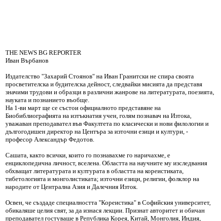
THE NEWS BG REPORTER
Иван Върбанов
Издателство "Захарий Стоянов" на Иван Гранитски не спира своята
просветителска и будителска дейност, следвайки мисията да представя
значими трудови и образци в различни жанрове на литературата, поезията,
науката и познанието въобще.
На 1-ви март ще се състои официалното представяне на
Биобиблиографията на изтъкнатия учен, голям познавач на Изтока,
уважаван преподавател във Факултета по класически и нови филологии и
дългогодишен директор на Центъра за източни езици и култури, -
професор Александър Федотов.
Сашата, както всички, които го познавахме го наричахме, е
енциклопедична личност, вселена. Областта на научните му изследвания
обхващат литературата и културата в областта на кореистиката,
тибетологията и монголистиката; източни езици, религии, фолклор на
народите от Централна Азия и Далечния Изток.
Освен, че създаде специалността "Кореистика" в Софийския университет,
обикаляше целия свят, за да изнася лекции. Признат авторитет и обичан
преподавател гостуваше в Република Корея, Китай, Монголия, Индия,