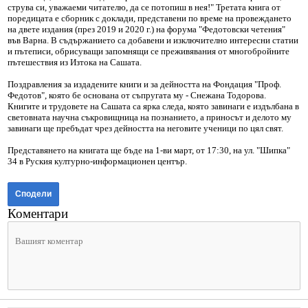
струва си, уважаеми читателю, да се потопиш в нея!" Третата книга от
поредицата е сборник с доклади, представени по време на провеждането
на двете издания (през 2019 и 2020 г.) на форума "Федотовски четения"
във Варна. В съдържанието са добавени и изключително интересни статии
и пътеписи, обрисуващи запомнящи се преживявания от многобройните
пътешествия из Изтока на Сашата.
Поздравления за издадените книги и за дейността на Фондация "Проф.
Федотов", която бе основана от съпругата му - Снежана Тодорова.
Книгите и трудовете на Сашата са ярка следа, която завинаги е издълбана в
световната научна съкровищница на познанието, а приносът и делото му
завинаги ще пребъдат чрез дейността на неговите ученици по цял свят.
Представянето на книгата ще бъде на 1-ви март, от 17:30, на ул. "Шипка"
34 в Руския културно-информационен център.
Сподели
Коментари