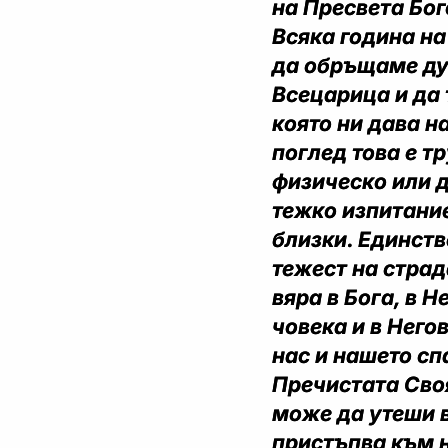
на Пресвета Бог
Всяка година на
да обръщаме ду
Всецарица и да 
която ни дава н
поглед това е т
физическо или 
тежко изпитание
близки. Единств
тежест на страд
вяра в Бога, в 
човека и в Него
нас и нашето сп
Пречистата Сво
може да утеши в
пристъпва към н