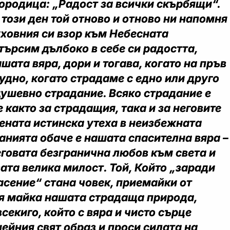
ородица: „Радост за всички скърбящи“.
 този ден той отново и отново ни напомня
ховния си взор към Небесната
търсим дълбоко в себе си радостта,
ашата вяра, дори и тогава, когато на пръв
рудно, когато страдаме с едно или друго
душевно страдание. Всяко страдание е
 както за страдащия, така и за неговите
ената истинска утеха в неизбежната
анията обаче е нашата спасителна вяра –
Неговата безгранична любов към света и
вата велика милост. Той, Който „заради
асение“ стана човек, приемайки от
я майка нашата страдаща природа,
секиго, който с вяра и чисто сърце
ейния свят образ и проси силата на