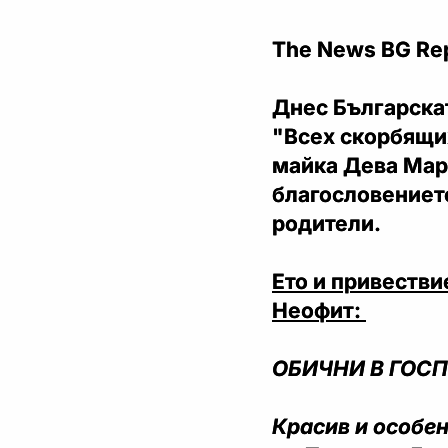
The News BG Re
Днес Българска
"Всех скорбящих
майка Дева Мари
благословението
родители.
Ето и привестви
Неофит:
ОБИЧНИ В ГОСП
Красив и особен