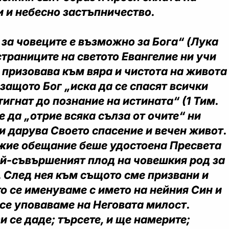
 и небесно застъпничество.
за човеците е възможно за Бога“ (Лука
 страниците на светото Евангелие ни учи
 призовава към вяра и чистота на живота
 защото Бог „иска да се спасят всички
тигнат до познание на истината“ (1 Тим.
е да „отрие всяка сълза от очите“ ни
 ни дарува Своето спасение и вечен живот.
ожие обещание беше удостоена Пресвета
ай-съвършеният плод на човешкия род за
 След нея към същото сме призвани и
то се именуваме с името на нейния Син и
 се уповаваме на Неговата милост.
и се даде; търсете, и ще намерите;