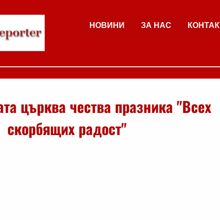
НОВИНИ
ЗА НАС
КОНТАК
та църква чества празника "Всех
скорбящих радост"