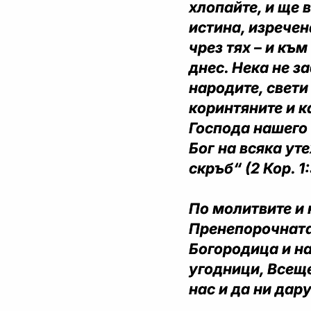
хлопайте, и ще в
истина, изречен
чрез тях – и към
днес. Нека не з
народите, свети
коринтяните и к
Господа нашего
Бог на всяка ут
скръб“ (2 Кор. 1:
По молитвите и 
Пренепорочната
Богородица и на
угодници, Всеще
нас и да ни дар