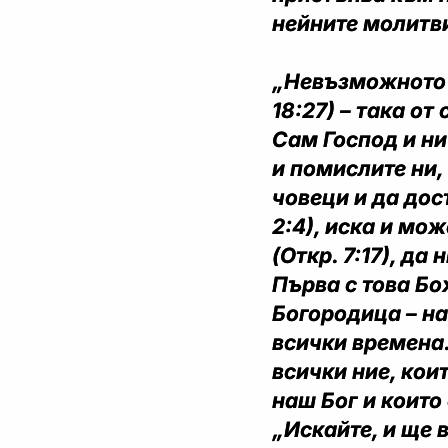
нейните молитви
„Невъзможното 
18:27) – така от
Сам Господ и ни
и помислите ни,
човеци и да дос
2:4), иска и мож
(Откр. 7:17), да
Първа с това Б
Богородица – н
всички времена.
всички ние, кои
наш Бог и които
„Искайте, и ще в