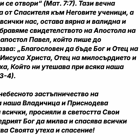
и се отвори“ (Мат. 7:7). Тази вечна
а от Спасителя към Неговите ученици, а
 всички нас, остава вярна и валидна и
абравяме свидетелството на Апостола на
 апостол Павел, който пише до
азва: „Благословен да бъде Бог и Отец на
 Иисуса Христа, Отец на милосърдието и
еха, Който ни утешава при всяка наша
3-4).
небесното застъпничество на
 наша Владичица и Приснодева
 всички, просияли в светостта Свои
дрият Бог да милва и спасява всички
ува Своята утеха и спасение!