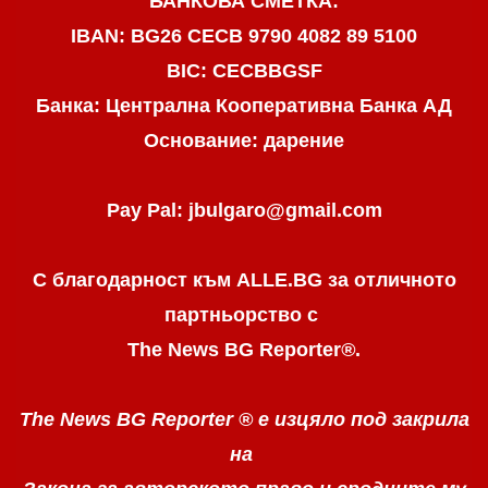
БАНКОВА СМЕТКА:
IBAN: BG26 CECB 9790 4082 89 5100
BIC: CECBBGSF
Банка: Централна Кооперативна Банка АД
Основание: дарение
Pay Pal: jbulgaro@gmail.com
С благодарност към ALLE.BG
за отличното
партньорство с
The News BG Reporter
®
.
The News BG Reporter ®
е изцяло под закрила
на