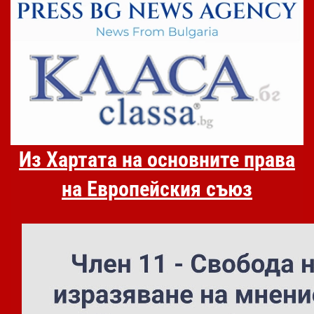
Из Хартата на основните права
на Европейския съюз