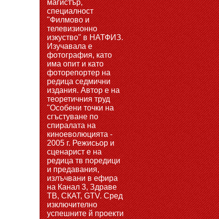
магистър,
специалност
"Филмово и
телевизионно
изкуство" в НАТФИЗ.
Изучавала е
фотография, като
има опит и като
фоторепортер на
редица седмични
издания. Автор е на
теоретичния труд
"Особени точки на
сгъстуване по
спиралата на
киноеволюцията -
2005 г. Режисьор и
сценарист е на
редица тв поредици
и предавания,
излъчвани в ефира
на Канал 3, Здраве
ТВ, СКАТ, GTV. Сред
изключително
успешните й проекти