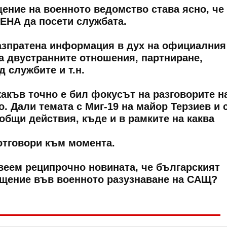
ние на военното ведомство става ясно, че
ЕНА да посети службата.
азпратена информация в дух на официалния
на двустранните отношения, партниране,
 службите и т.н.
акъв точно е бил фокусът на разговорите н
. Дали темата с Миг-19 на майор Терзиев и 
общи действия, къде и в рамките на каква
 отговори към момента.
веем реципрочно новината, че българският
ещение във военното разузнаване на САЩ?