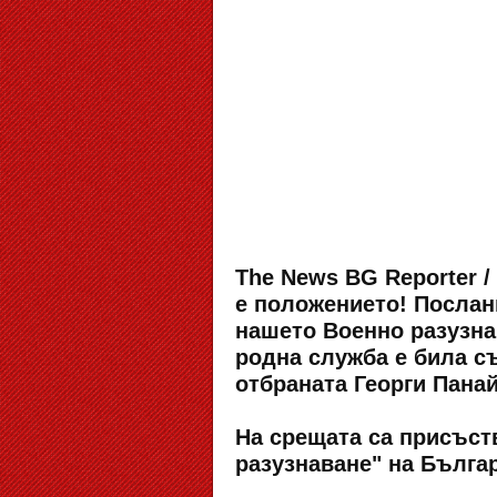
The News BG Reporter /
е положението! Послан
нашето Военно разузна
родна служба е била съ
отбраната Георги Пана
На срещата са присъст
разузнаване" на Бълга