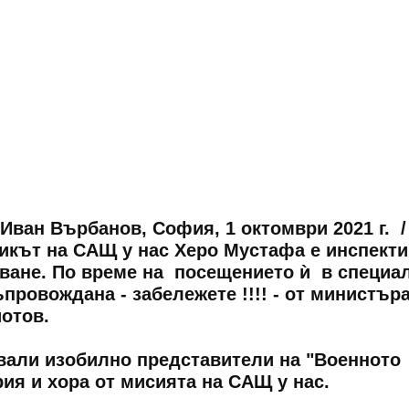
 Иван Върбанов, София, 1 октомври 2021 г. 
икът на САЩ у нас Херо Мустафа е инспект
ване. По време на посещението ѝ в специа
провождана - забележете !!!! - от министъра
йотов.
вали изобилно представители на "Военното
рия и хора от мисията на САЩ у нас.