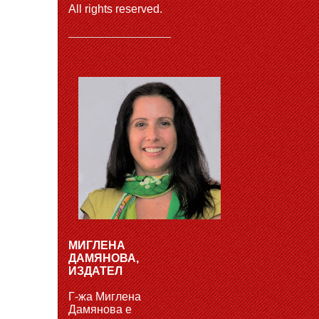
All rights reserved.
МИГЛЕНА
ДАМЯНОВА,
ИЗДАТЕЛ
Г-жа Миглена
Дамянова е