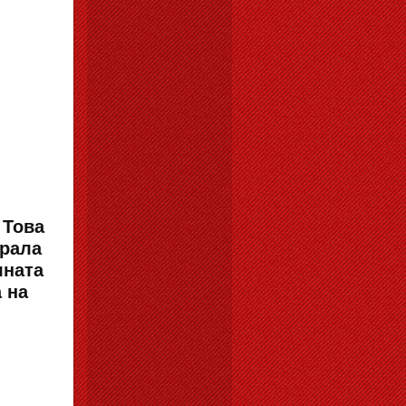
/
Това
ирала
лната
 на