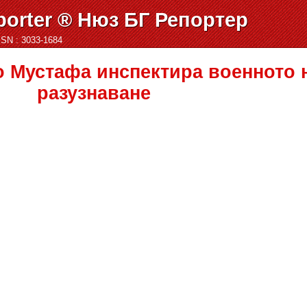
orter ® Нюз БГ Репортер
ISSN : 3033-1684
 Мустафа инспектира военното 
разузнаване