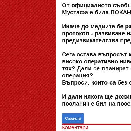
От официалното съобще
Мустафа е била ПОКАН
Иначе до медиите бе р
протокол - развиване 
предизвикателства пред
Сега остава въпросът к
високо оперативно ниво
тях? Дали се планират 
операция?
Въпроси, които са без
И дали някога ще дожи
посланик е бил на пос
Сподели
Коментари