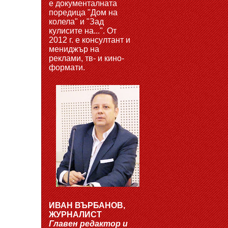
е документалната
поредица "Дом на
колела" и "Зад
кулисите на...". От
2012 г. е консултант и
мениджър на
реклами, тв- и кино-
формати.
ИВАН ВЪРБАНОВ,
ЖУРНАЛИСТ
Главен редактор и