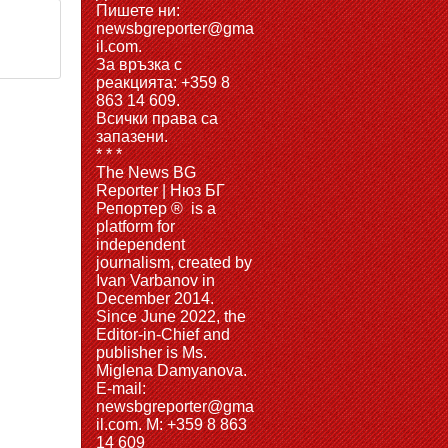
Пишете ни:
newsbgreporter@gma
il.com.
За връзка с
реакцията: +359 8
863 14 609.
Всички права са
запазени.
* * *
The News BG
Reporter | Нюз БГ
Репортер ® is a
platform for
independent
journalism, created by
Ivan Varbanov in
December 2014.
Since June 2022, the
Editor-in-Chief and
publisher is Ms.
Miglena Damyanova.
Е-mail:
newsbgreporter@gma
il.com. M: +359 8 863
14 609