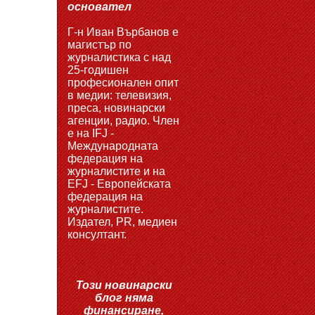
основател
Г-н Иван Върбанов е
магистър по
журналистика с над
25-годишен
професионален опит
в медии: телевизия,
преса, новинарски
агенции, радио. Член
е на IFJ -
Международната
федерация на
журналистите и на
EFJ - Европейската
федерация на
журналистите.
Издател, PR, медиен
консултант.
Този новинарски
блог няма
финансиране,