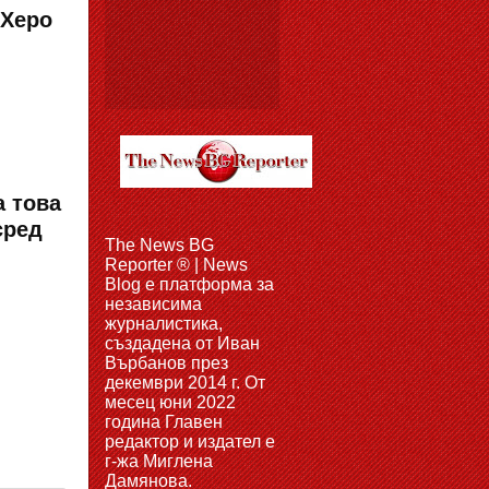
 Херо
а това
сред
The News BG
Reporter ® | News
Blog e платформа за
независима
журналистика,
създадена от Иван
Върбанов през
декември 2014 г. От
месец юни 2022
година Главен
редактор и издател е
г-жа Миглена
Дамянова.